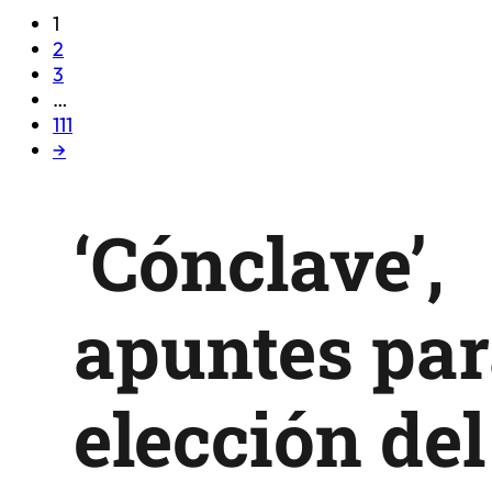
1
2
3
…
111
→
‘Cónclave’,
apuntes par
elección del