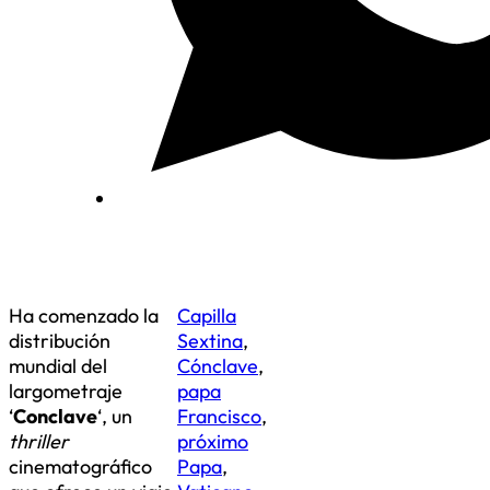
Ha comenzado la
Capilla
distribución
Sextina
,
mundial del
Cónclave
,
largometraje
papa
‘
Conclave
‘, un
Francisco
,
thriller
próximo
cinematográfico
Papa
,