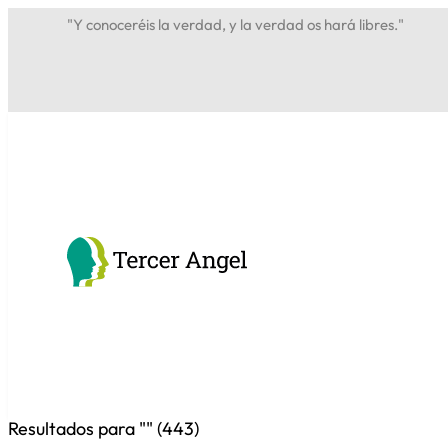
"Y conoceréis la verdad, y la verdad os hará libres."
Resultados para "
" (
443
)