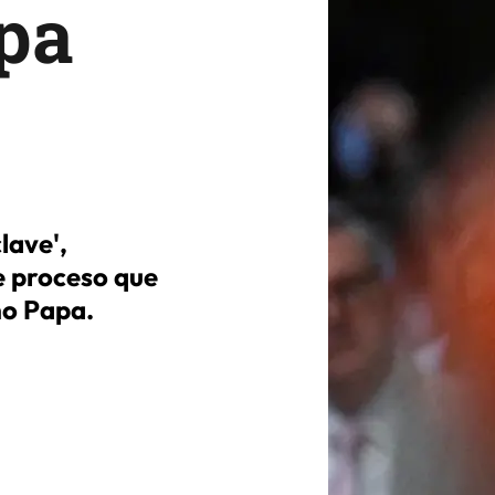
pa
lave',
e proceso que
mo Papa.