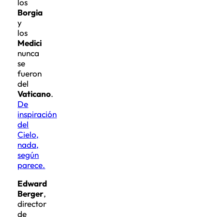
los
Borgia
y
los
Medici
nunca
se
fueron
del
Vaticano
.
De
inspiración
del
Cielo,
nada,
según
parece.
Edward
Berger
,
director
de