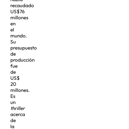
recaudado
US$76
millones
en
el
mundo.
Su
presupuesto
de
producción
fue
de
US$
20
millones.
Es
un
thriller
acerca
de
la