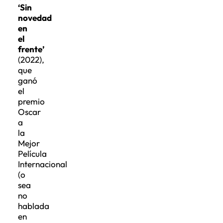
‘Sin
novedad
en
el
frente’
(2022),
que
ganó
el
premio
Oscar
a
la
Mejor
Película
Internacional
(o
sea
no
hablada
en