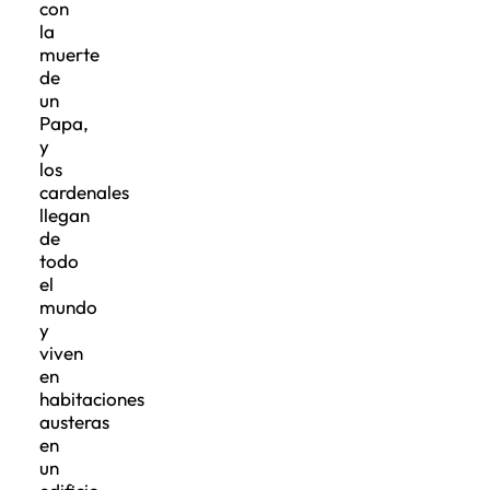
con
la
muerte
de
un
Papa,
y
los
cardenales
llegan
de
todo
el
mundo
y
viven
en
habitaciones
austeras
en
un