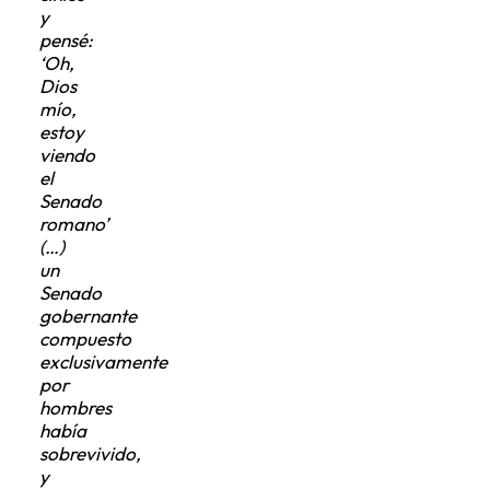
y
pensé:
‘Oh,
Dios
mío,
estoy
viendo
el
Senado
romano’
(…)
un
Senado
gobernante
compuesto
exclusivamente
por
hombres
había
sobrevivido,
y