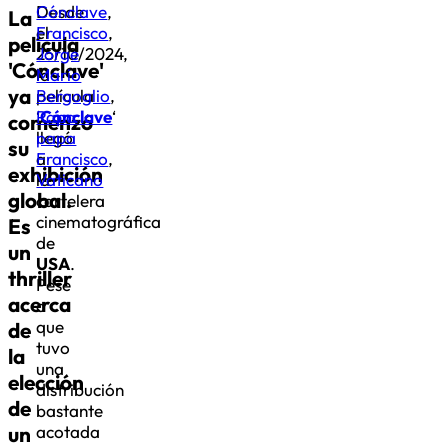
Desde
Cónclave
,
La
el
Francisco
,
película
25/10/2024,
Jorge
'Cónclave'
la
Mario
ya
película
Bergoglio
,
‘
Papa
Cónclave
,
‘
comenzó
llegó
papa
su
a
Francisco
,
exhibición
la
Vaticano
global.
cartelera
cinematográfica
Es
de
un
USA
.
thriller
Pese
acerca
a
que
de
tuvo
la
una
elección
distribución
de
bastante
un
acotada