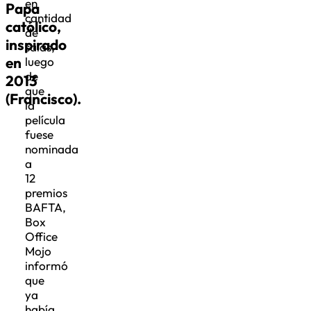
en
Papa
cantidad
católico,
de
inspirado
salas,
en
luego
de
2013
que
(Francisco).
la
película
fuese
nominada
a
12
premios
BAFTA,
Box
Office
Mojo
informó
que
ya
había