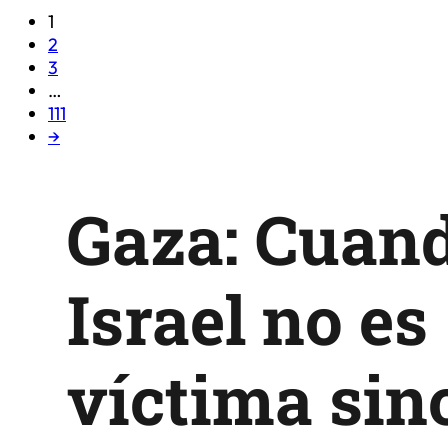
1
2
3
…
111
→
Gaza: Cuan
Israel no es
víctima sin