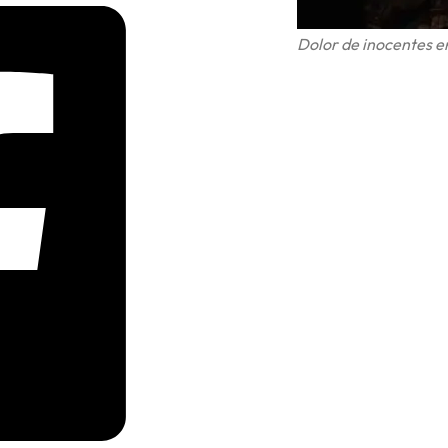
Dolor de inocentes e