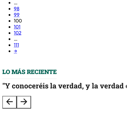
…
98
99
100
101
102
…
111
→
LO MÁS RECIENTE
"Y conoceréis la verdad, y la verdad o