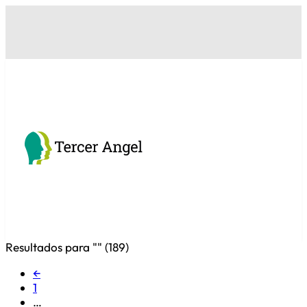
Resultados para "
" (
189
)
←
1
…