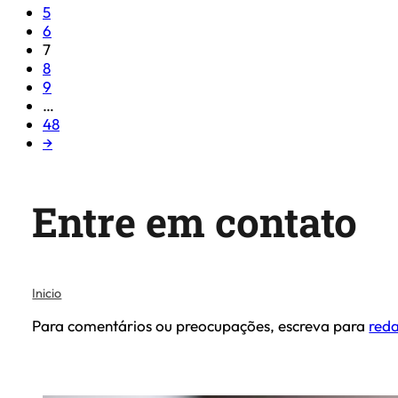
5
6
7
8
9
…
48
→
Entre em contato
Inicio
Para comentários ou preocupações, escreva para
red