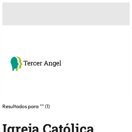
Resultados para "
" (
1
)
Igreja Católica