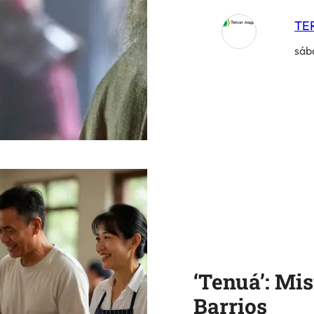
TE
sáb
‘Tenuá’: Mis
Barrios