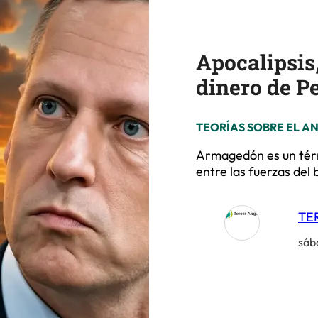
Apocalipsis
dinero de Pe
TEORÍAS SOBRE EL A
Armagedón es un términ
entre las fuerzas del 
TE
sáb