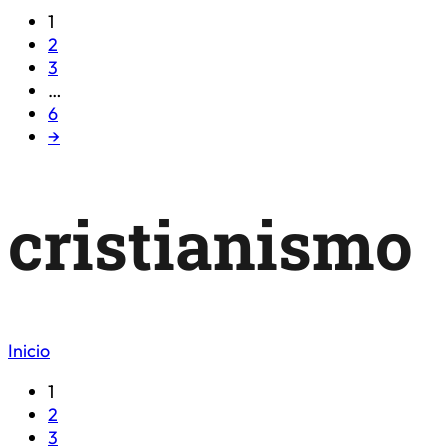
1
2
3
…
6
→
cristianismo
Inicio
1
2
3