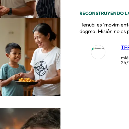
RECONSTRUYENDO LA
'Tenuá' es 'movimiento
dogma. Misión no es p
TE
mié
24/