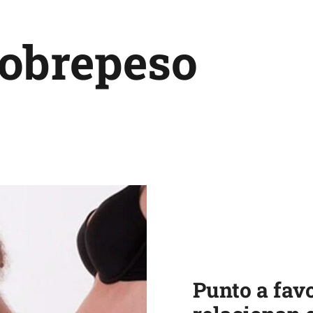
sobrepeso
Punto a favo