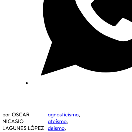
por OSCAR
agnosticismo
,
NICASIO
ateísmo
,
LAGUNES LÓPEZ
deismo
,