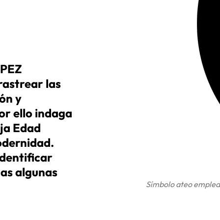
ÓPEZ
rastrear las
ión y
r ello indaga
aja Edad
odernidad.
dentificar
das algunas
Símbolo ateo empleado