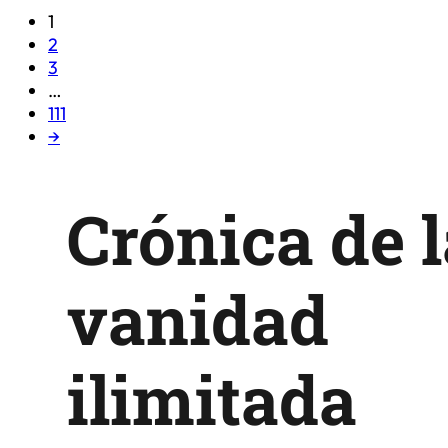
1
2
3
…
111
→
Crónica de 
vanidad
ilimitada