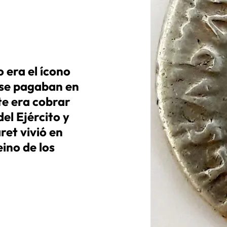
 era el ícono
 se pagaban en
te era cobrar
el Ejército y
ret vivió en
ino de los