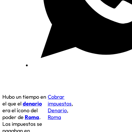
Hubo un tiempo en
Cobrar
el que el
denario
impuestos
,
era el ícono del
Denario
,
poder de
Roma
.
Roma
Los impuestos se
pagaban en