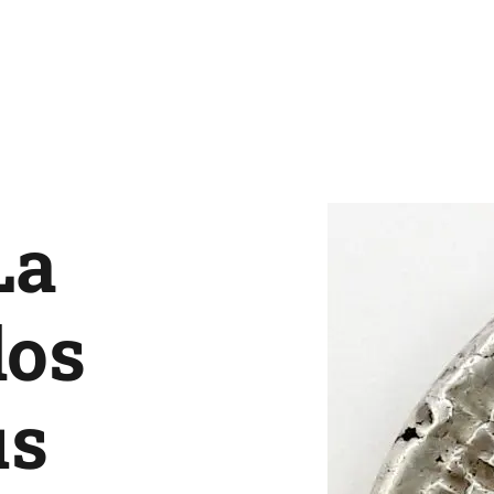
La
los
ús