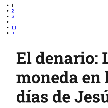
1
2
3
…
111
→
El denario: 
moneda en 
días de Jes