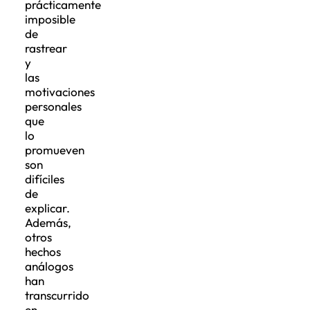
prácticamente
imposible
de
rastrear
y
las
motivaciones
personales
que
lo
promueven
son
difíciles
de
explicar.
Además,
otros
hechos
análogos
han
transcurrido
en