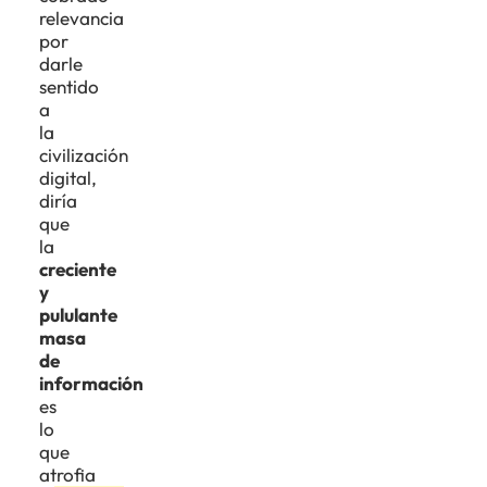
relevancia
por
darle
sentido
a
la
civilización
digital,
diría
que
la
creciente
y
pululante
masa
de
información
es
lo
que
atrofia