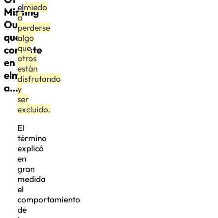
el
miedo
Missing
a
Out
perderse
que
algo
que
consiste
otros
en
están
elmiedo
disfrutando
a…
y
ser
excluido.
El
término
explicó
en
gran
medida
el
comportamiento
de