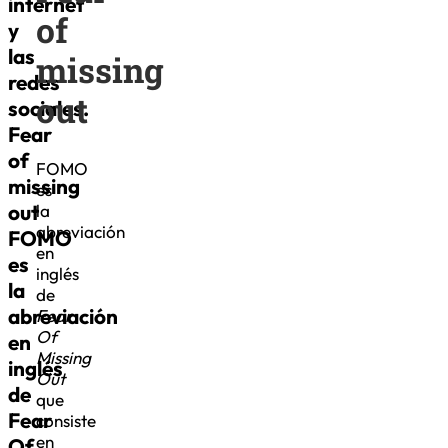
internet
of
y
las
missing
redes
out
sociales.
Fear
of
FOMO
missing
es
out
la
abreviación
FOMO
en
es
inglés
la
de
abreviación
Fear
Of
en
Missing
inglés
Out
de
que
Fear
consiste
en
Of