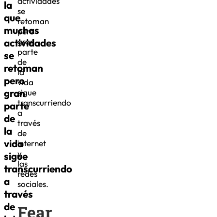
actividades
la
se
que
retoman
muchas
pero
actividades
gran
parte
se
de
retoman
la
pero
vida
gran
sigue
transcurriendo
parte
a
de
través
la
de
vida
internet
y
sigue
las
transcurriendo
redes
a
sociales.
través
de
Fear