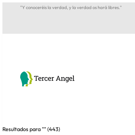
"Y conoceréis la verdad, y la verdad os hará libres."
Resultados para "
" (
443
)