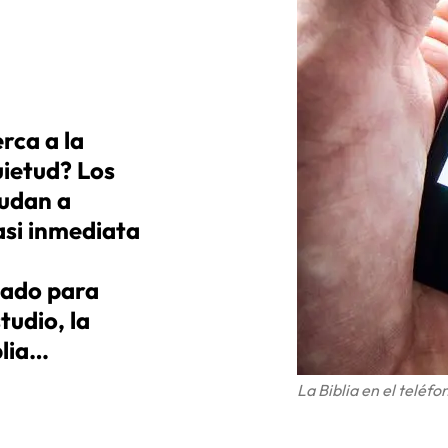
rca a la
uietud? Los
yudan a
asi inmediata
ñado para
studio, la
blia…
La Biblia en el teléf