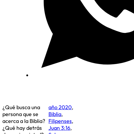
¿Qué busca una
año 2020
,
persona que se
Biblia
,
acerca a la Biblia?
Filipenses
,
¿Qué hay detrás
Juan 3:16
,