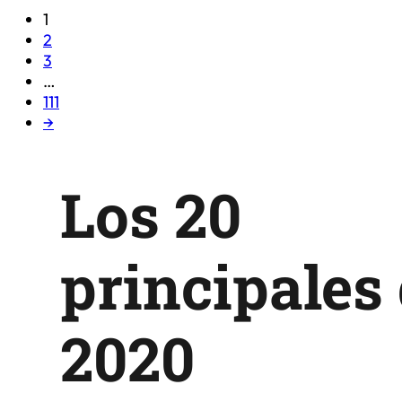
1
2
3
…
111
→
Los 20
principales 
2020