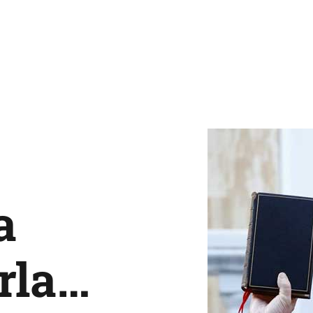
a
erla…