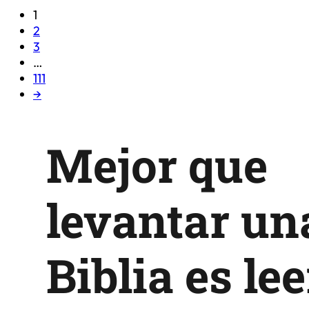
1
2
3
…
111
→
Mejor que
levantar un
Biblia es le