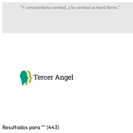
"Y conoceréis la verdad, y la verdad os hará libres."
Resultados para "
" (
443
)