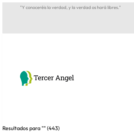
"Y conoceréis la verdad, y la verdad os hará libres."
Resultados para "
" (
443
)