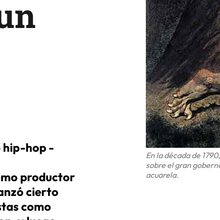
 un
 hip-hop -
En la década de 1790,
sobre el gran gobern
omo productor
acuarela.
anzó cierto
istas como