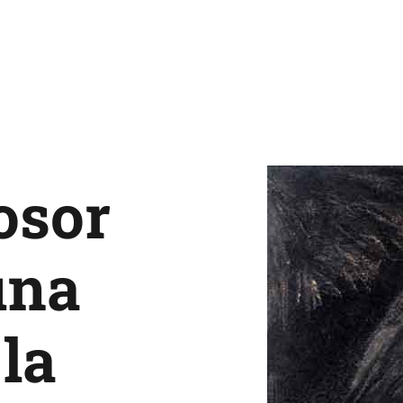
osor
una
la