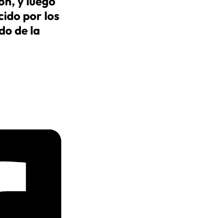
on, y luego
cido por los
do de la