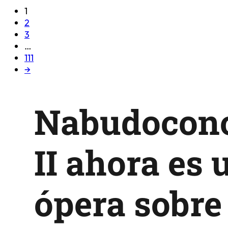
1
2
3
…
111
→
Nabudocon
II ahora es 
ópera sobre 