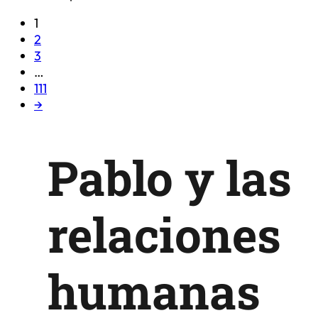
1
2
3
…
111
→
Pablo y las
relaciones
humanas