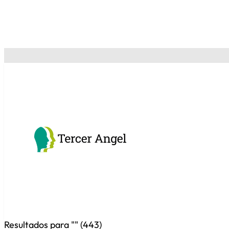
"Y conoceréis la verdad, y la verdad os hará libres."
Resultados para "
" (
443
)