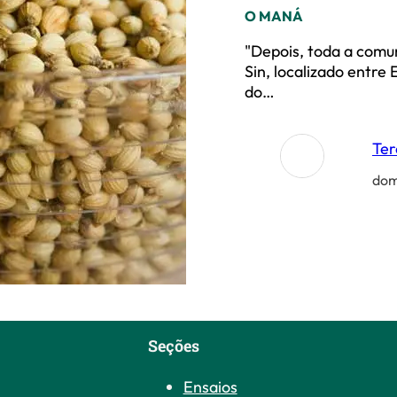
O MANÁ
"Depois, toda a comun
Sin, localizado entre
do…
Ter
dom
Seções
Ensaios