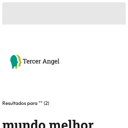
Resultados para "
" (
2
)
mundo melhor