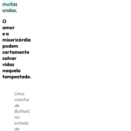
muitas
ondas.
O
amor
e a
misericórdia
podem
certamente
salvar
vidas
naquela
tempestade.
Uma
vizinha
de
Bothell,
no
estado
de