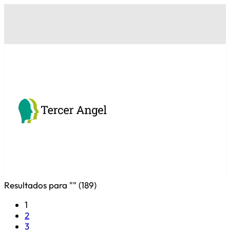
Resultados para "
" (
189
)
1
2
3