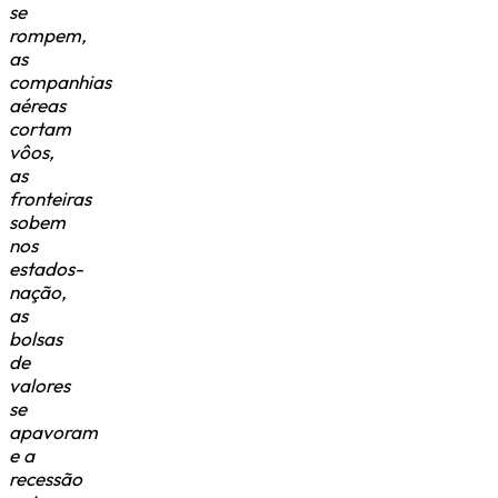
se
rompem,
as
companhias
aéreas
cortam
vôos,
as
fronteiras
sobem
nos
estados-
nação,
as
bolsas
de
valores
se
apavoram
e a
recessão