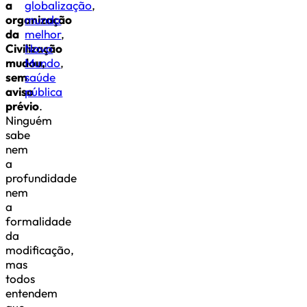
a
globalização
,
organização
mundo
da
melhor
,
Civilização
Novo
mudou,
Mundo
,
sem
saúde
aviso
pública
prévio
.
Ninguém
sabe
nem
a
profundidade
nem
a
formalidade
da
modificação,
mas
todos
entendem