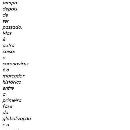
tempo
depois
de
ter
passado.
Mas
é
outra
coisa:
o
coronavírus
é o
marcador
histórico
entre
a
primeira
fase
da
globalização
e a