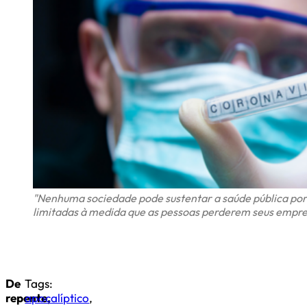
"Nenhuma sociedade pode sustentar a saúde pública por 
limitadas à medida que as pessoas perderem seus empre
De
Tags:
repente,
apocalíptico
,