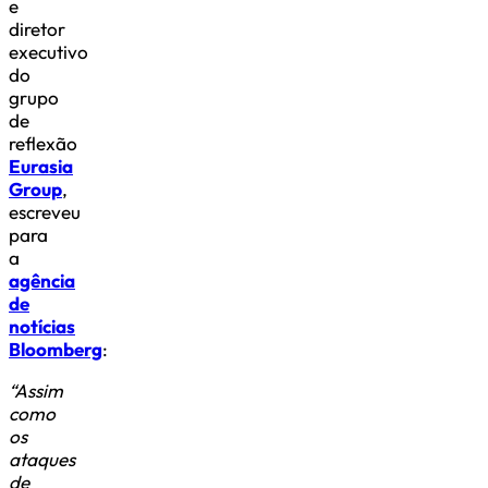
e
diretor
executivo
do
grupo
de
reflexão
Eurasia
Group
,
escreveu
para
a
agência
de
notícias
Bloomberg
:
“Assim
como
os
ataques
de