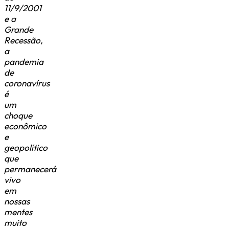
11/9/2001
e a
Grande
Recessão,
a
pandemia
de
coronavírus
é
um
choque
econômico
e
geopolítico
que
permanecerá
vivo
em
nossas
mentes
muito