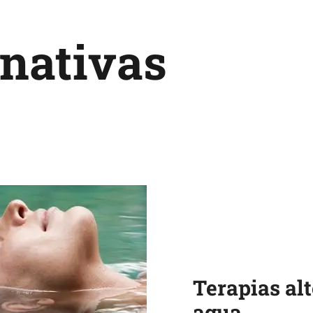
rnativas
Terapias alt
agua