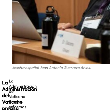
Jesuita español Juan Antonio Guerrero Alves.
La
La
Administración
Administración
del
del
Vaticano
Vaticano
precisa
reformas
precisa