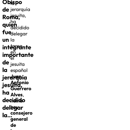
Obispo
la
de
jerarquía
jesuita,
Roma,
ha
quien
decidido
fue
delegar
un
la
tarea
integrante
en
importante
el
de
jesuita
la
español
Juan
jerarquía
Antonio
jesuita,
Guerrero
ha
Alves
,
decidido
hasta
delegar
hoy
consejero
la…
general
de