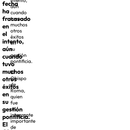
intento,
fecha
aún
ha
cuando
fracasado
tuvo
muchos
en
otros
el
éxitos
intento,
en
aún
su
gestión
cuando
pontificia.
tuvo
muchos
El
otros
Obispo
de
éxitos
Roma,
en
quien
su
fue
gestión
un
integrante
pontificia.
importante
El
de