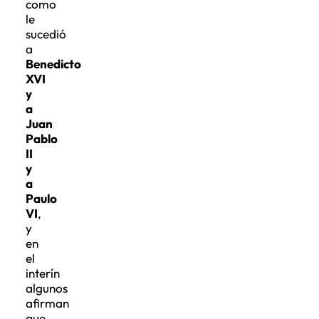
como
le
sucedió
a
Benedicto
XVI
y
a
Juan
Pablo
II
y
a
Paulo
VI
,
y
en
el
interín
algunos
afirman
que