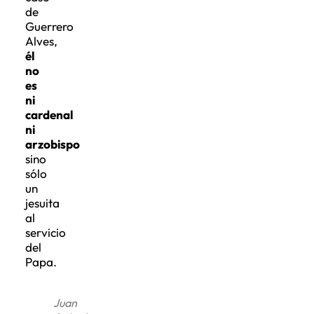
de
Guerrero
Alves,
él
no
es
ni
cardenal
ni
arzobispo
sino
sólo
un
jesuita
al
servicio
del
Papa.
Juan