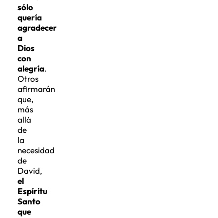
sólo
quería
agradecer
a
Dios
con
alegría
.
Otros
afirmarán
que,
más
allá
de
la
necesidad
de
David,
el
Espíritu
Santo
que