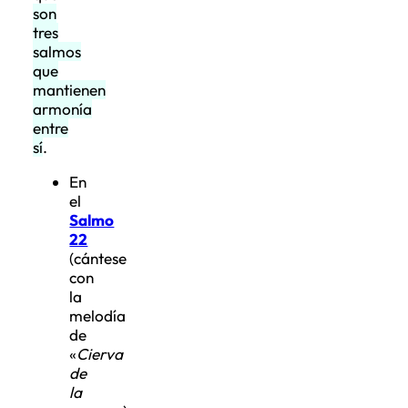
son
tres
salmos
que
mantienen
armonía
entre
sí
.
En
el
Salmo
22
(cántese
con
la
melodía
de
«
Cierva
de
la