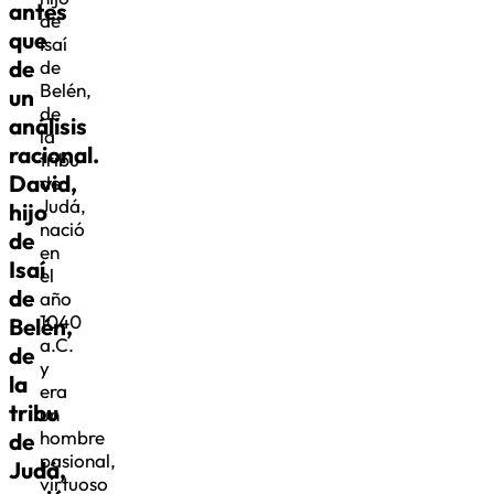
antes
de
que
Isaí
de
de
Belén,
un
de
análisis
la
racional.
tribu
David,
de
Judá,
hijo
nació
de
en
Isaí
el
de
año
1040
Belén,
a.C.
de
y
la
era
tribu
un
hombre
de
pasional,
Judá,
virtuoso