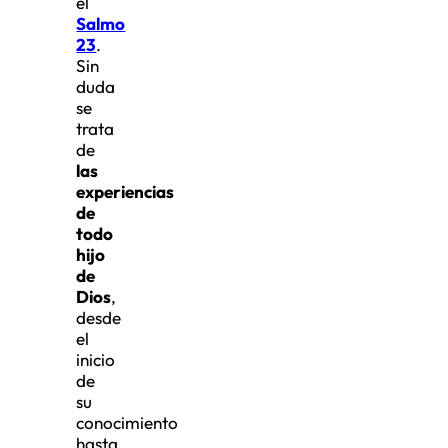
el
Salmo
23
.
Sin
duda
se
trata
de
las
experiencias
de
todo
hijo
de
Dios
,
desde
el
inicio
de
su
conocimiento
hasta