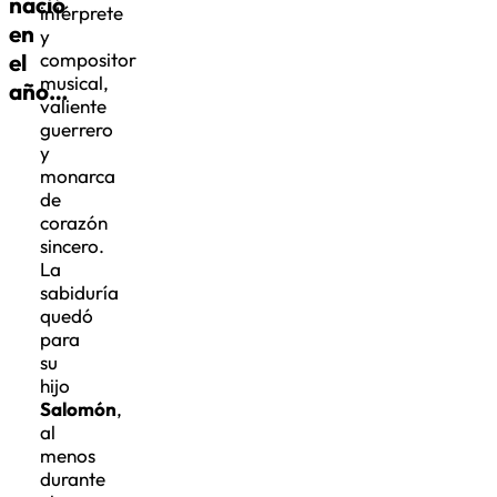
nació
intérprete
en
y
el
compositor
musical,
año…
valiente
guerrero
y
monarca
de
corazón
sincero.
La
sabiduría
quedó
para
su
hijo
Salomón
,
al
menos
durante