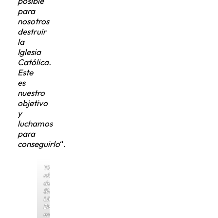
posible
para
nosotros
destruir
la
Iglesia
Católica.
Este
es
nuestro
objetivo
y
luchamos
para
conseguirlo
“.
Tira
cómica
del
Shanghai
Liberation
Daily
en