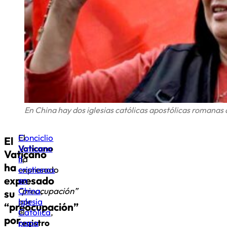
En China hay dos iglesias católicas apostólicas romanas d
El
Conciclio
El
Vaticano
Vaticano
Vaticano
ha
II
,
ha
expresado
cristianos
expresado
su
en
“preocupación”
China
,
su
por
Iglesia
“preocupación”
el
Católica
,
por
registro
papa