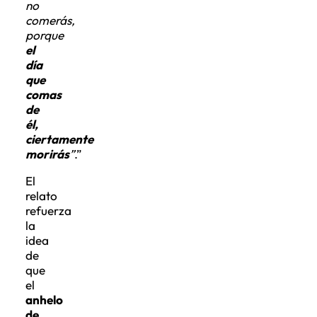
comerás,
porque
el
día
que
comas
de
él,
ciertamente
morirás
”
.”
El
relato
refuerza
la
idea
de
que
el
anhelo
de