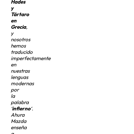
y
Tártaro
en
Grecia
,
y
nosotros
hemos
traducido
imperfectamente
en
nuestras
lenguas
modernas
por
la
palabra
‘
infierno
‘.
Ahura
Mazda
enseña
a