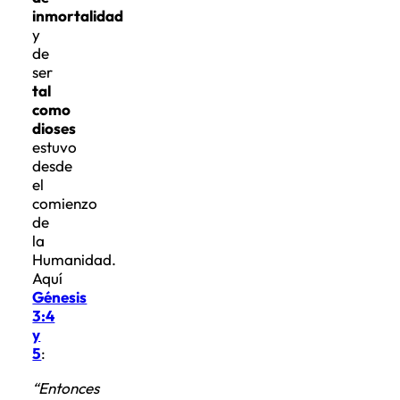
inmortalidad
y
de
ser
tal
como
dioses
estuvo
desde
el
comienzo
de
la
Humanidad.
Aquí
Génesis
3:4
y
5
:
“Entonces
la