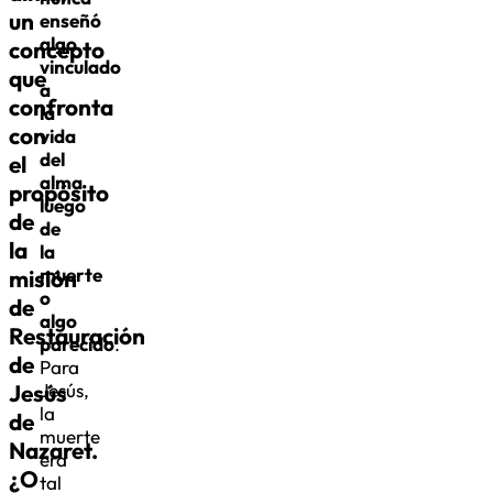
un
enseñó
algo
concepto
vinculado
que
a
confronta
la
con
vida
del
el
alma
propósito
luego
de
de
la
la
muerte
misión
o
de
algo
Restauración
parecido
.
de
Para
Jesús
Jesús,
la
de
muerte
Nazaret.
era
¿O
tal
cuál
como