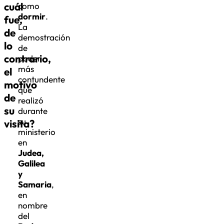
dormir
.
fue,
La
de
demostración
lo
de
contrario,
poder
más
el
contundente
motivo
que
de
realizó
su
durante
su
visita?
ministerio
en
Judea,
Galilea
y
Samaria
,
en
nombre
del
Padre