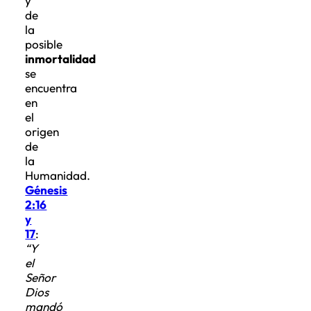
de
la
posible
inmortalidad
se
encuentra
en
el
origen
de
la
Humanidad.
Génesis
2:16
y
17
:
“Y
el
Señor
Dios
mandó