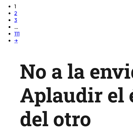
1
2
3
…
111
→
No a la envi
Aplaudir el 
del otro