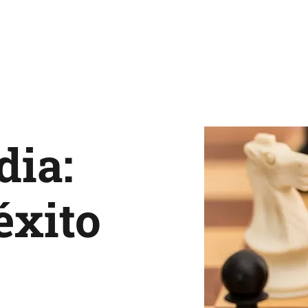
dia:
éxito