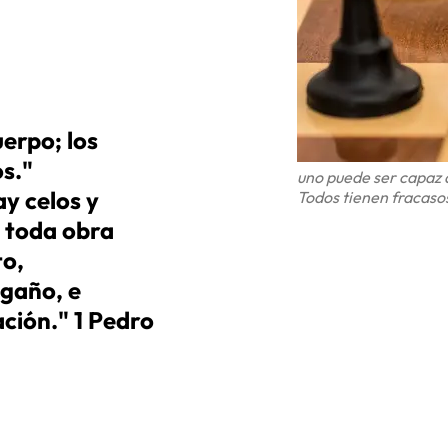
uerpo; los
s."
uno puede ser capaz d
y celos y
Todos tienen fracaso
y toda obra
to,
ngaño, e
ación." 1 Pedro