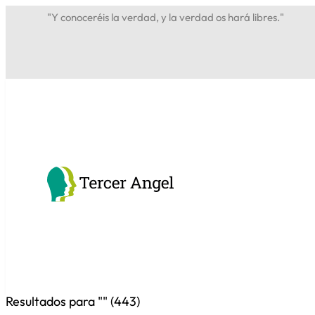
"Y conoceréis la verdad, y la verdad os hará libres."
Resultados para "
" (
443
)