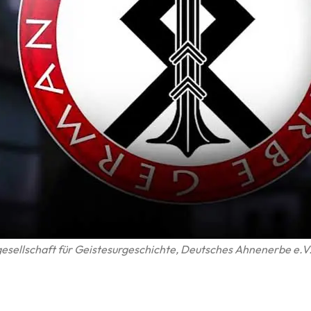
gesellschaft für Geistesurgeschichte‚ Deutsches Ahnenerbe e.V