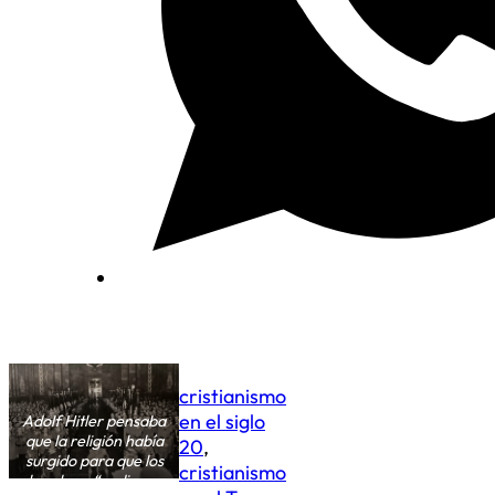
cristianismo
en el siglo
Adolf Hitler pensaba
que la religión había
20
,
surgido para que los
cristianismo
hombres “pudieran