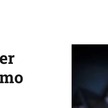
er
omo