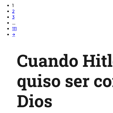
1
2
3
…
111
→
Cuando Hitl
quiso ser c
Dios