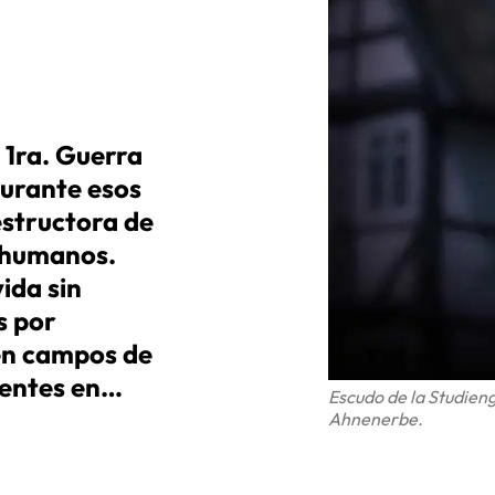
 1ra. Guerra
Durante esos
estructora de
s humanos.
ida sin
s por
en campos de
dentes en…
Escudo de la Studien
Ahnenerbe.