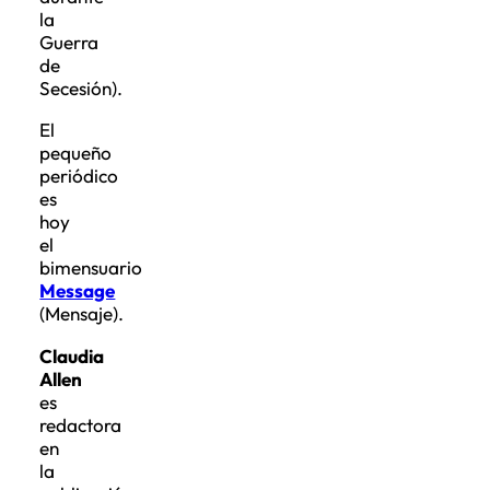
la
Guerra
de
Secesión).
El
pequeño
periódico
es
hoy
el
bimensuario
Message
(Mensaje).
Claudia
Allen
es
redactora
en
la