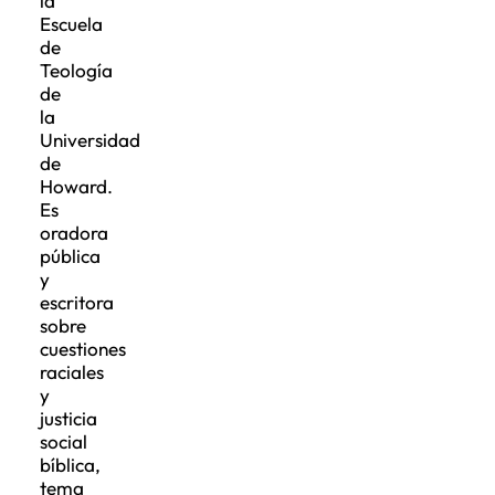
la
Escuela
de
Teología
de
la
Universidad
de
Howard.
Es
oradora
pública
y
escritora
sobre
cuestiones
raciales
y
justicia
social
bíblica,
tema