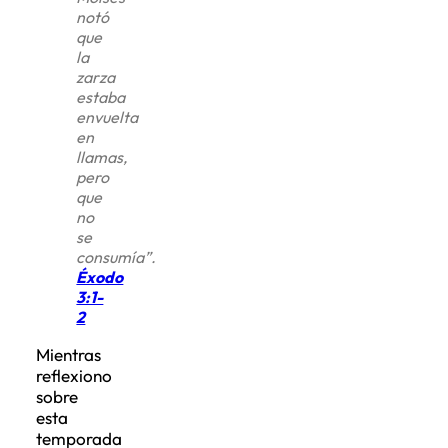
notó
que
la
zarza
estaba
envuelta
en
llamas,
pero
que
no
se
consumía”.
Éxodo
3:1-
2
Mientras
reflexiono
sobre
esta
temporada