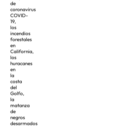
de
coronavirus
COVID-
19,
los
incendios
forestales
en
California,
los
huracanes
en
la
costa
del
Golfo,
la
matanza
de
negros
desarmados