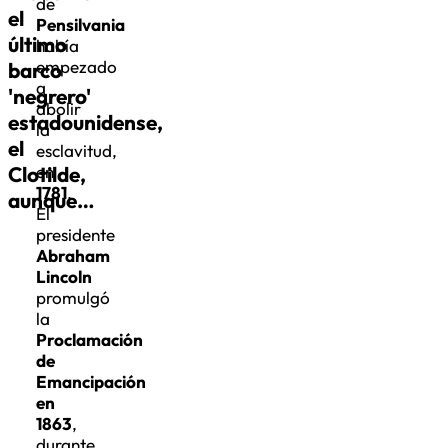
de
el
Pensilvania
último
había
empezado
barco
a
'negrero'
abolir
estadounidense,
la
el
esclavitud,
Clotilde,
en
1781
.
aunque…
El
presidente
Abraham
Lincoln
promulgó
la
Proclamación
de
Emancipación
en
1863
,
durante