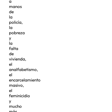
a
manos
de
la
policía,
la
pobreza
y
la
falta
de
vivienda,
el
analfabetismo,
el
encarcelamiento
masivo,
el
feminicidio
y
mucho
más