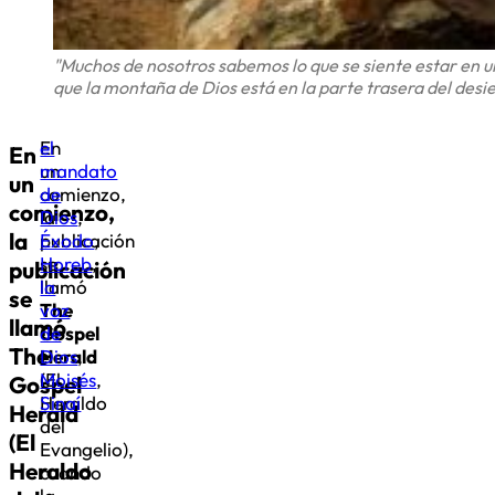
"Muchos de nosotros sabemos lo que se siente estar en un 
que la montaña de Dios está en la parte trasera del desie
En
el
En
un
mandato
un
comienzo,
de
comienzo,
la
Dios
,
la
publicación
Éxodo
,
se
Horeb
,
publicación
llamó
la
se
The
voz
llamó
Gospel
de
The
Herald
Dios
,
(El
Moisés
,
Gospel
Heraldo
Sinaí
Herald
del
(El
Evangelio),
Heraldo
cuando