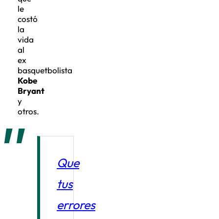
le
costó
la
vida
al
ex
basquetbolista
Kobe
Bryant
y
otros.
Que
tus
errores