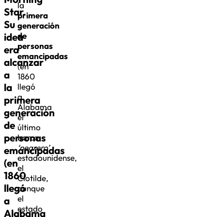
la
Star.
primera
Su
generación
idea
de
personas
era
emancipadas
alcanzar
(en
a
1860
la
llegó
a
primera
Alabama
generación
el
de
último
personas
barco
‘negrero’
emancipadas
estadounidense,
(en
el
1860
Clotilde,
llegó
aunque
el
a
estado
Alabama