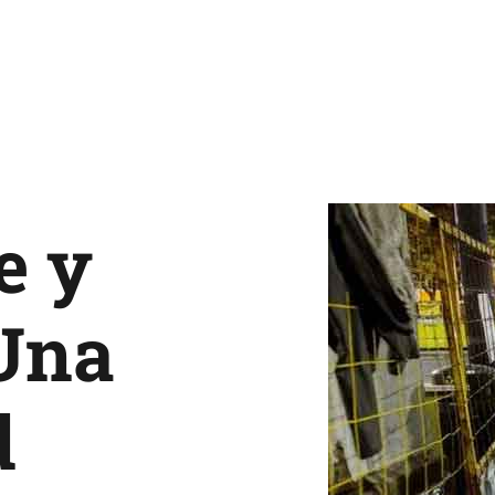
e y
 Una
d