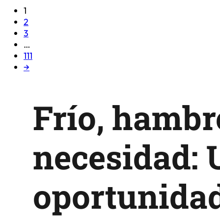
1
2
3
…
111
→
Frío, hambr
necesidad:
oportunida