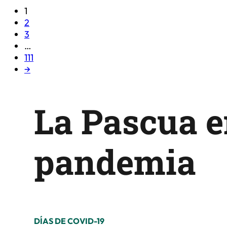
1
2
3
…
111
→
La Pascua e
pandemia
DÍAS DE COVID-19