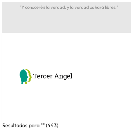
"Y conoceréis la verdad, y la verdad os hará libres."
Resultados para "
" (
443
)