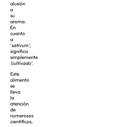
alusión
a
su
aroma.
En
cuanto
a
‘
sativum’
,
significa
simplemente
‘cultivado’.
Este
alimento
se
lleva
la
atención
de
numerosos
científicos,