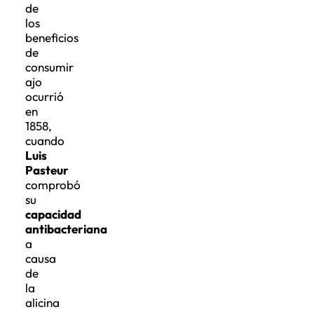
de
los
beneficios
de
consumir
ajo
ocurrió
en
1858,
cuando
Luis
Pasteur
comprobó
su
capacidad
antibacteriana
a
causa
de
la
alicina