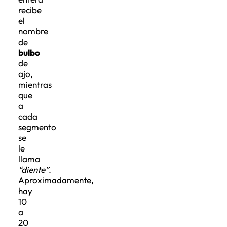
recibe
el
nombre
de
bulbo
de
ajo,
mientras
que
a
cada
segmento
se
le
llama
“diente”
.
Aproximadamente,
hay
10
a
20