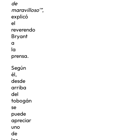
de
maravilloso'”
,
explicó
el
reverendo
Bryant
a
la
prensa.
Según
él,
desde
arriba
del
tobogán
se
puede
apreciar
uno
de
los