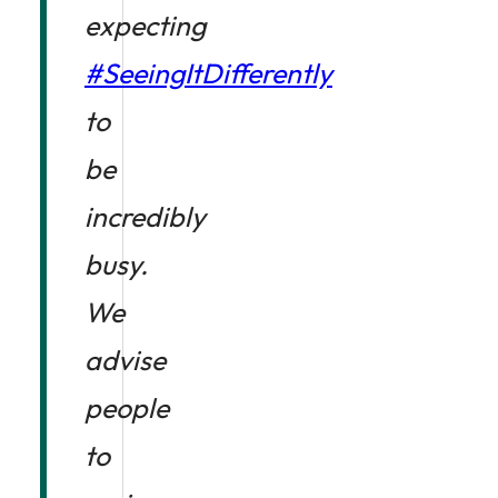
expecting
#SeeingItDifferently
to
be
incredibly
busy.
We
advise
people
to