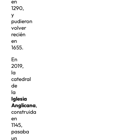
en
1290,
y
pudieron
volver
recién
en
1655.
En
2019,
la
catedral
de
la
Iglesia
Anglicana
,
construida
en
1145,
pasaba
un