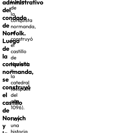
administrativo
Luego
de
del
la
condado
conquista
de
normanda,
Norfolk.
se
construyó
Luego
el
de
castillo
la
de
conquista
Norwich
y
normanda,
la
se
catedral
construyó
(después
el
del
año
castillo
1096).
de
Norwich
Hay
y
una
historia