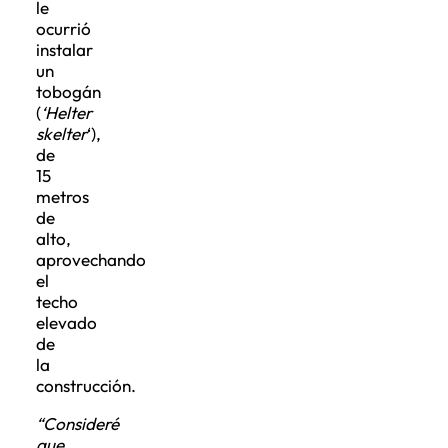
le
ocurrió
instalar
un
tobogán
(
‘Helter
skelter
‘),
de
15
metros
de
alto,
aprovechando
el
techo
elevado
de
la
construcción.
“Consideré
que