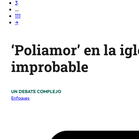
3
…
111
→
‘Poliamor’ en la ig
improbable
UN DEBATE COMPLEJO
Enfoques