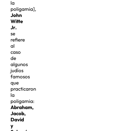
la
poligamia],
John
Witte
Jr.
se
refiere
al
caso
de
algunos
judíos
famosos
que
practicaron
la
poligamia:
Abraham,
Jacob,
David
y