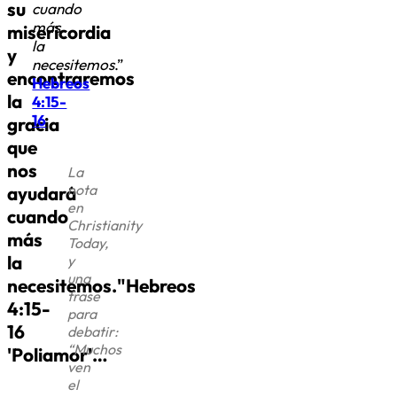
su
cuando
más
misericordia
la
y
necesitemos
.”
encontraremos
Hebreos
la
4:15-
16
gracia
que
nos
La
nota
ayudará
en
cuando
Christianity
más
Today,
la
y
una
necesitemos."Hebreos
frase
4:15-
para
16
debatir:
“
Muchos
'Poliamor'…
ven
el