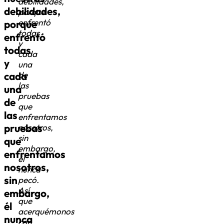
debilidades,
debilidades,
porque
enfrentó
porque
todas
enfrentó
y
todas
cada
y
una
cada
de
las
una
pruebas
de
que
las
enfrentamos
pruebas
nosotros,
sin
que
embargo,
enfrentamos
él
nosotros,
nunca
sin
pecó.
Así
embargo,
que
él
acerquémonos
nunca
con