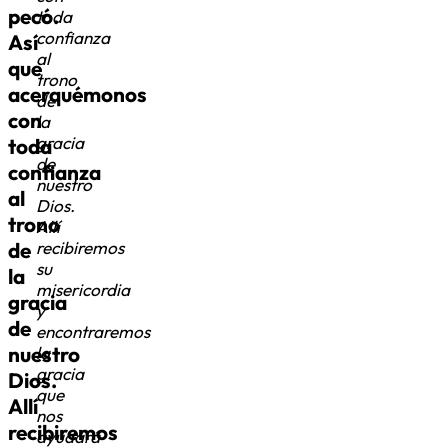
pecó.
toda
confianza
Así
al
que
trono
acerquémonos
de
con
la
gracia
toda
de
confianza
nuestro
al
Dios.
trono
Allí
de
recibiremos
su
la
misericordia
gracia
y
de
encontraremos
nuestro
la
gracia
Dios.
que
Allí
nos
recibiremos
ayudará