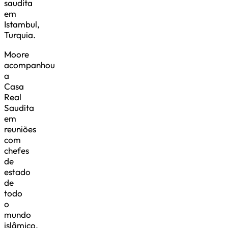
saudita
em
Istambul,
Turquia.
Moore
acompanhou
a
Casa
Real
Saudita
em
reuniões
com
chefes
de
estado
de
todo
o
mundo
islâmico.