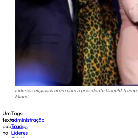
Líderes religiosos oram com o presidente Donald Trump d
Miami.
Um
Tags:
texto
administração
publicado
Trump
,
no
Líderes