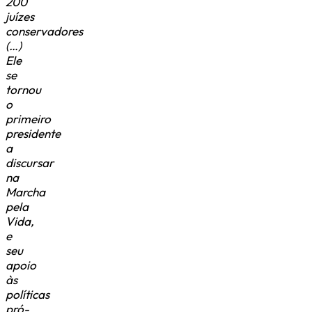
200
juízes
conservadores
(…)
Ele
se
tornou
o
primeiro
presidente
a
discursar
na
Marcha
pela
Vida,
e
seu
apoio
às
políticas
pró-