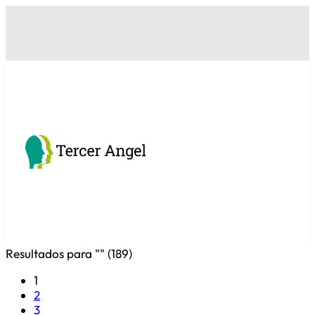
Resultados para "
" (
189
)
1
2
3