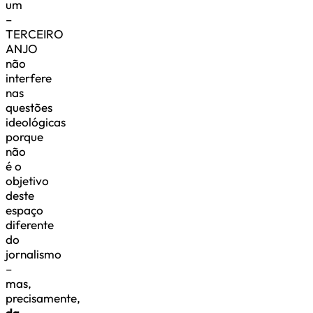
um
–
TERCEIRO
ANJO
não
interfere
nas
questões
ideológicas
porque
não
é o
objetivo
deste
espaço
diferente
do
jornalismo
–
mas,
precisamente,
da