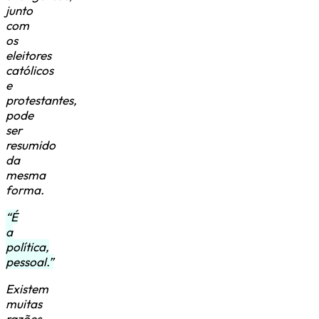
junto
com
os
eleitores
católicos
e
protestantes,
pode
ser
resumido
da
mesma
forma.
“É
a
política,
pessoal.”
Existem
muitas
razões