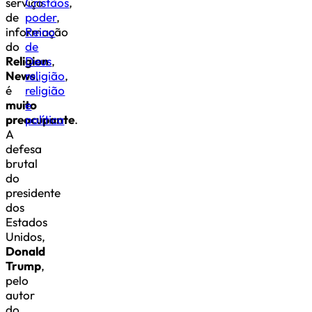
serviço
Cristãos
,
de
poder
,
informação
Reino
do
de
Religion
Deus
,
News
religião
,
,
é
religião
muito
e
preocupante
política
.
A
defesa
brutal
do
presidente
dos
Estados
Unidos,
Donald
Trump
,
pelo
autor
do