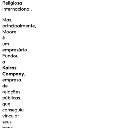
Religiosa
Internacional.
Mas,
principalmente,
Moore
é
um
empresário.
Fundou
a
Kairos
Company
,
empresa
de
relações
públicas
que
conseguiu
vincular
seus
bons