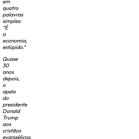
em
quatro
palavras
simples:
“É
a
economia,
estúpido.
“
Quase
30
anos
depois,
o
apelo
do
presidente
Donald
Trump
aos
cristãos
evangélicos,