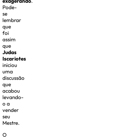
exagerando
.
Pode-
se
lembrar
que
foi
assim
que
Judas
Iscariotes
iniciou
uma
discussão
que
acabou
levando-
o a
vender
seu
Mestre.
O