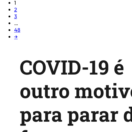
1
2
3
…
48
→
COVID-19 é
outro motiv
para parar 