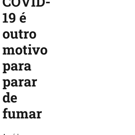
COVID-
19 é
outro
motivo
para
parar
de
fumar