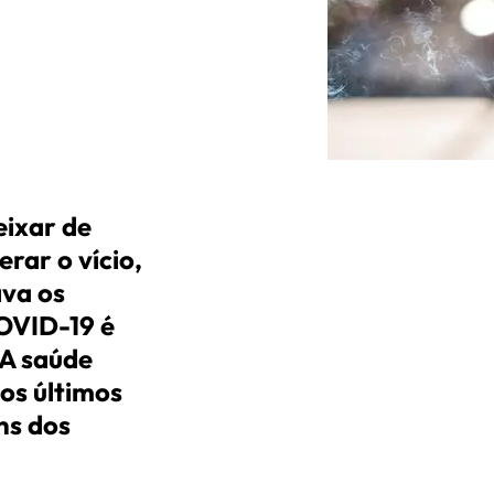
eixar de
erar o vício,
ava os
OVID-19 é
 A saúde
os últimos
ns dos