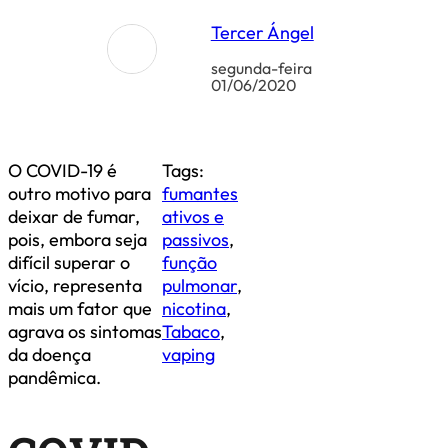
Tercer Ángel
segunda-feira
01/06/2020
O COVID-19 é
Tags:
outro motivo para
fumantes
deixar de fumar,
ativos e
pois, embora seja
passivos
,
difícil superar o
função
vício, representa
pulmonar
,
mais um fator que
nicotina
,
agrava os sintomas
Tabaco
,
da doença
vaping
pandêmica.