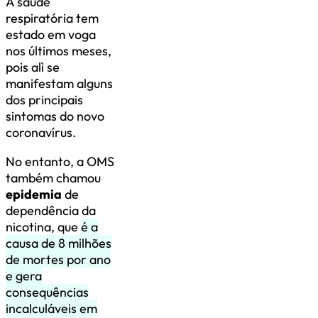
A saúde
respiratória tem
estado em voga
nos últimos meses,
pois alì se
manifestam alguns
dos principais
sintomas do novo
coronavírus.
No entanto, a OMS
também chamou
epidemia
de
dependência da
nicotina, que
é a
causa de 8 milhões
de mortes por ano
e gera
consequências
incalculáveis ​​em