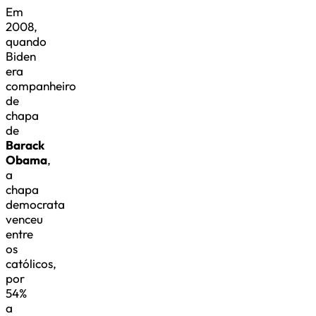
Em
2008,
quando
Biden
era
companheiro
de
chapa
de
Barack
Obama
,
a
chapa
democrata
venceu
entre
os
católicos,
por
54%
a