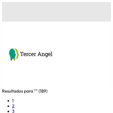
Resultados para "
" (
189
)
1
2
3