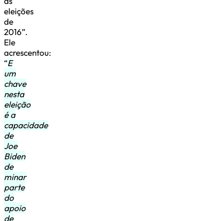
as
eleições
de
2016”.
Ele
acrescentou:
“
E
um
chave
nesta
eleição
é a
capacidade
de
Joe
Biden
de
minar
parte
do
apoio
de