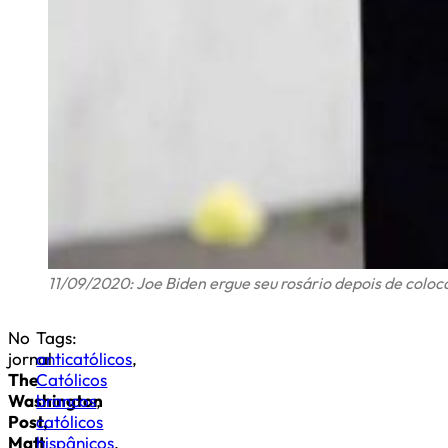
11/09/2020: Joe Biden ergue seu rosário depois de colo
No
Tags:
jornal
anticatólicos
,
The
Católicos
Washington
brancos
,
Post,
católicos
Matt
hispânicos
,