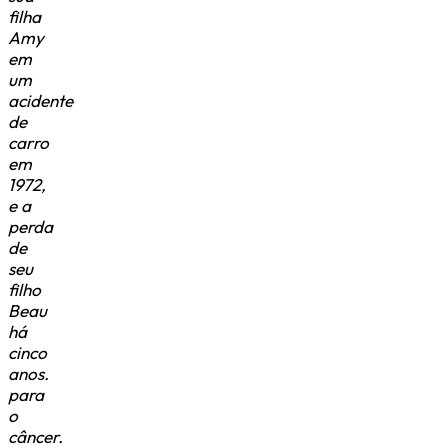
filha
Amy
em
um
acidente
de
carro
em
1972,
e a
perda
de
seu
filho
Beau
há
cinco
anos.
para
o
câncer.