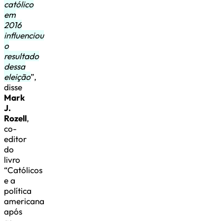
católico
em
2016
influenciou
o
resultado
dessa
eleição
”,
disse
Mark
J.
Rozell
,
co-
editor
do
livro
“Católicos
e a
política
americana
após