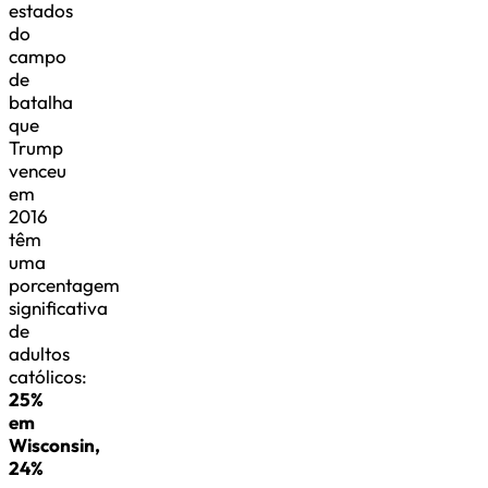
estados
do
campo
de
batalha
que
Trump
venceu
em
2016
têm
uma
porcentagem
significativa
de
adultos
católicos:
25%
em
Wisconsin,
24%