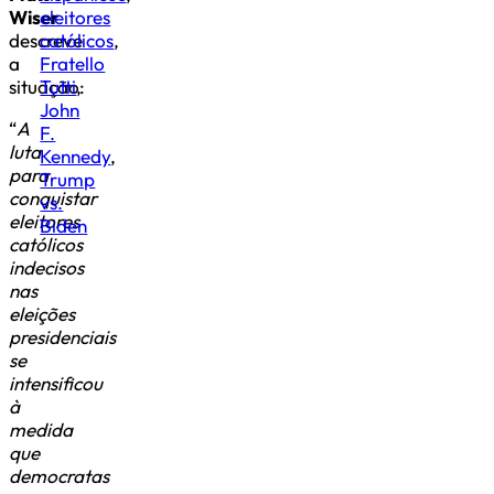
Wiser
eleitores
descreve
católicos
,
a
Fratello
situação:
Tutti
,
John
“
A
F.
luta
Kennedy
,
para
Trump
conquistar
vs.
eleitores
Biden
católicos
indecisos
nas
eleições
presidenciais
se
intensificou
à
medida
que
democratas