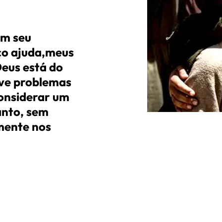
em seu
ço ajuda,meus
Deus está do
ive problemas
considerar um
anto, sem
lmente nos