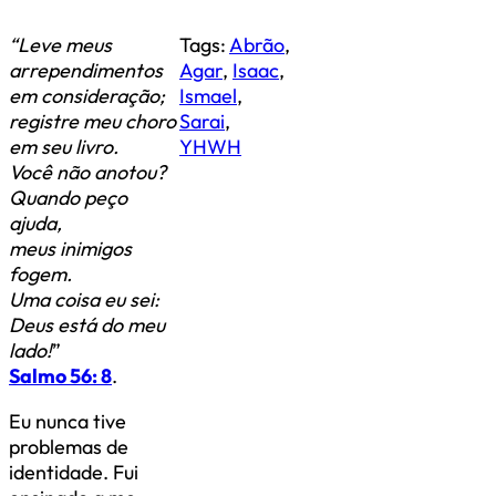
“Leve meus
Tags:
Abrão
,
arrependimentos
Agar
,
Isaac
,
em consideração;
Ismael
,
registre meu choro
Sarai
,
em seu livro.
YHWH
Você não anotou?
Quando peço
ajuda,
meus inimigos
fogem.
Uma coisa eu sei:
Deus está do meu
lado!
”
Salmo 56: 8
.
Eu nunca tive
problemas de
identidade. Fui