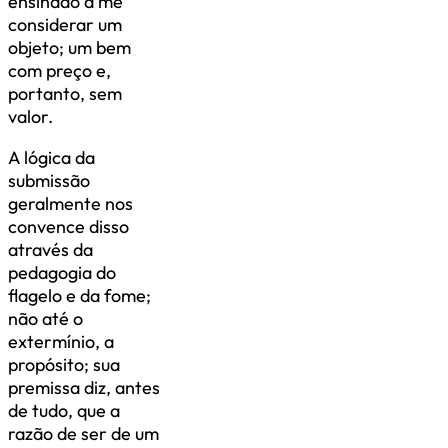
ensinado a me
considerar um
objeto; um bem
com preço e,
portanto, sem
valor.
A lógica da
submissão
geralmente nos
convence disso
através da
pedagogia do
flagelo e da fome;
não até o
extermínio, a
propósito; sua
premissa diz, antes
de tudo, que a
razão de ser de um