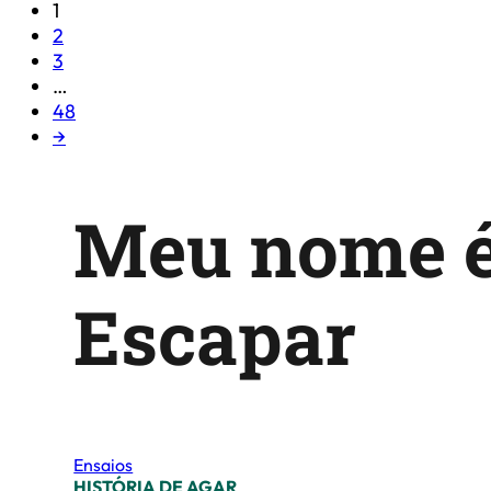
1
2
3
…
48
→
Meu nome 
Escapar
Ensaios
HISTÓRIA DE AGAR