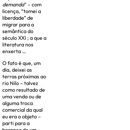
demanda
” – com
licença, “tomei a
liberdade” de
migrar para a
semântica do
século XXI ; a que a
literatura nos
enxerta …
O fato é que, um
dia, deixei as
terras próximas ao
rio Nilo – talvez
como resultado de
uma venda ou de
alguma troca
comercial da qual
eu era o objeto –
parti para a
herança de um