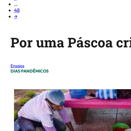
…
48
→
Por uma Páscoa cri
Ensaios
DIAS PANDÊMICOS