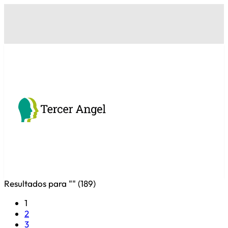
Resultados para "
" (
189
)
1
2
3