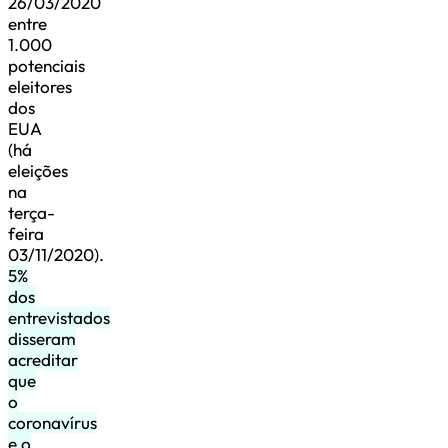
26/03/2020
entre
1.000
potenciais
eleitores
dos
EUA
(há
eleições
na
terça-
feira
03/11/2020).
5%
dos
entrevistados
disseram
acreditar
que
o
coronavírus
e o