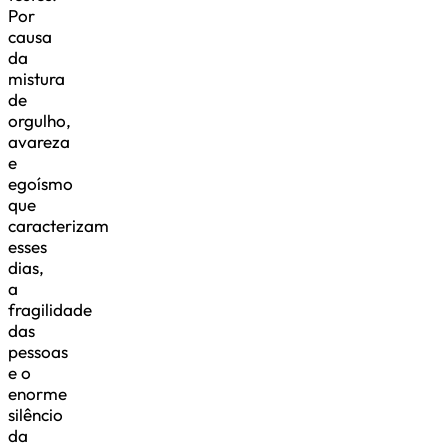
Por
causa
da
mistura
de
orgulho,
avareza
e
egoísmo
que
caracterizam
esses
dias,
a
fragilidade
das
pessoas
e o
enorme
silêncio
da