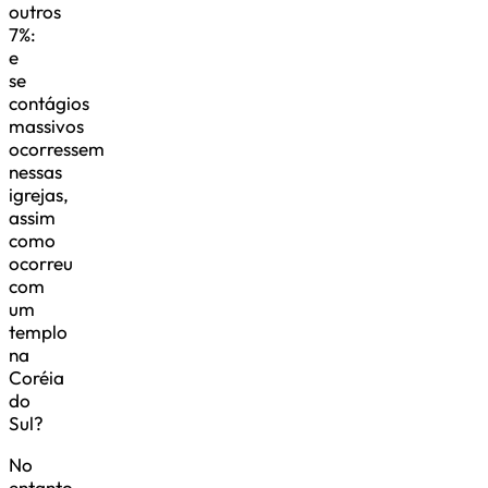
outros
7%:
e
se
contágios
massivos
ocorressem
nessas
igrejas,
assim
como
ocorreu
com
um
templo
na
Coréia
do
Sul?
No
entanto,