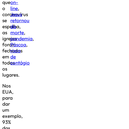
que
on-
o
line
,
coronavírus
Jesus
se
retornou
espalha,
da
as
morte
,
igrejas
pandemia
,
foram
Páscoa
,
fechadas
risco
em
de
todos
contágio
os
lugares.
Nos
EUA,
para
dar
um
exemplo,
93%
das