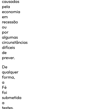
causadas
pela
economia
em
recessão
ou
por
algumas
circunstâncias
difíceis
de
prever.
De
qualquer
forma,
a
Fé
foi
submetida
a
testes.