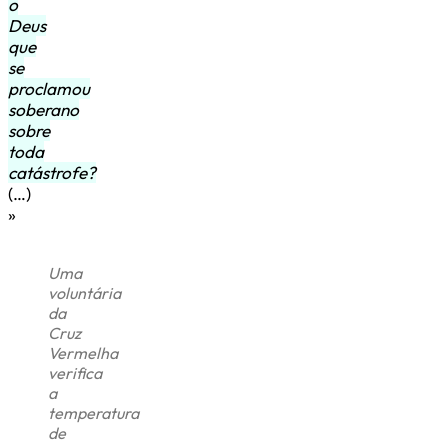
o
Deus
que
se
proclamou
soberano
sobre
toda
catástrofe?
(…)
»
Uma
voluntária
da
Cruz
Vermelha
verifica
a
temperatura
de