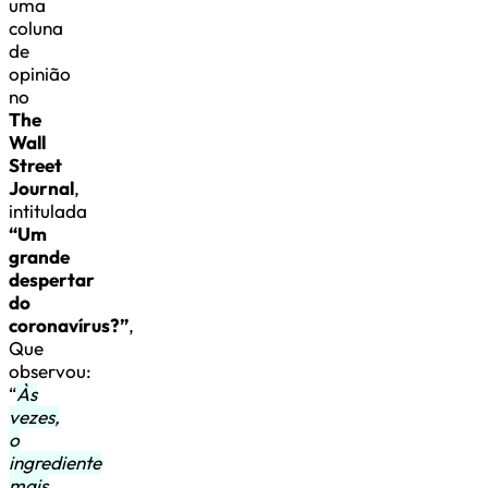
uma
coluna
de
opinião
no
The
Wall
Street
Journal
,
intitulada
“Um
grande
despertar
do
coronavírus?”
,
Que
observou:
“
Às
vezes,
o
ingrediente
mais