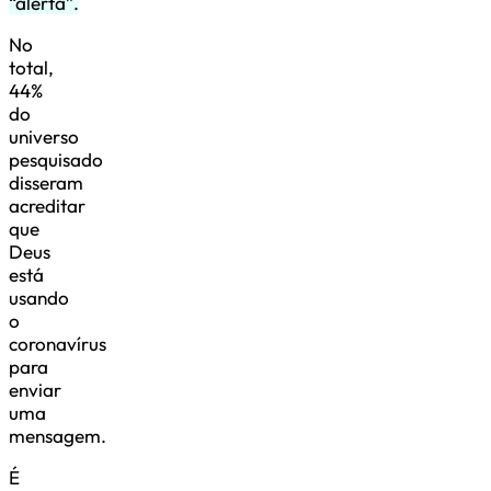
“alerta”.
No
total,
44%
do
universo
pesquisado
disseram
acreditar
que
Deus
está
usando
o
coronavírus
para
enviar
uma
mensagem.
É