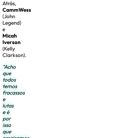
Atrás,
CammWess
(John
Legend)
e
Micah
Iverson
(Kelly
Clarkson).
“Acho
que
todos
temos
fracassos
e
lutas
e é
por
isso
que
precisamos