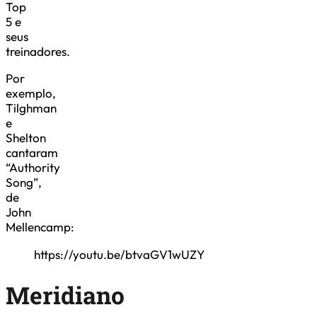
Top
5 e
seus
treinadores.
Por
exemplo,
Tilghman
e
Shelton
cantaram
“Authority
Song”,
de
John
Mellencamp:
https://youtu.be/btvaGV1wUZY
Meridiano