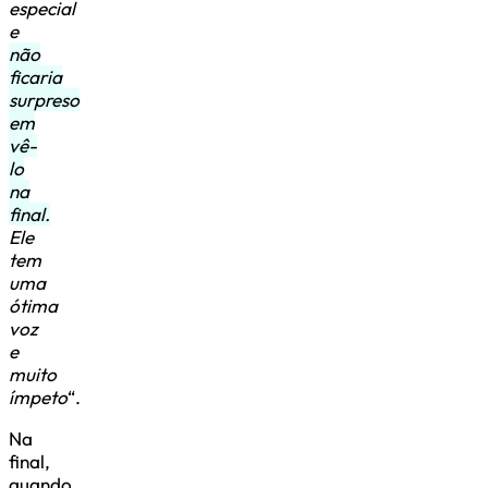
especial
e
não
ficaria
surpreso
em
vê-
lo
na
final.
Ele
tem
uma
ótima
voz
e
muito
ímpeto
“.
Na
final,
quando