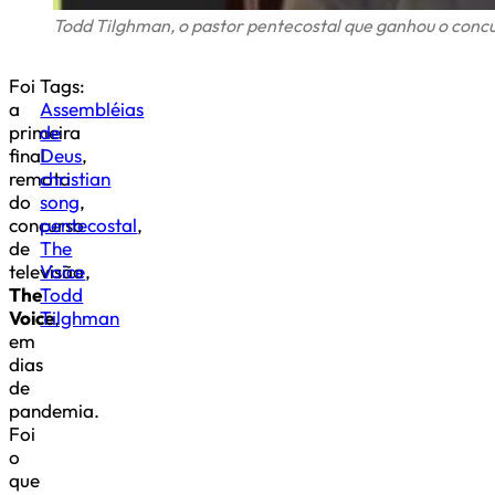
Todd Tilghman, o pastor pentecostal que ganhou o conc
Foi
Tags:
a
Assembléias
primeira
de
final
Deus
,
remota
christian
do
song
,
concurso
pentecostal
,
de
The
televisão
Voice
,
The
Todd
Voice
Tilghman
,
em
dias
de
pandemia.
Foi
o
que