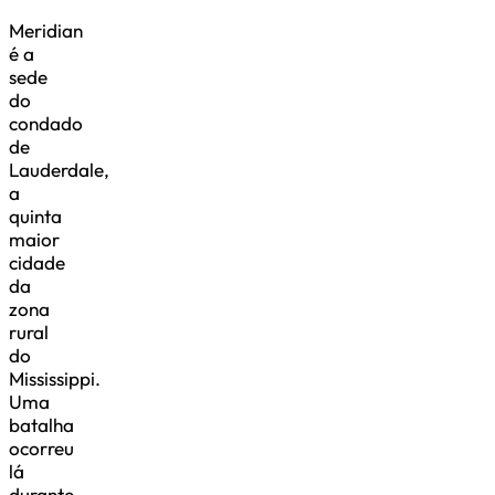
Meridian
é a
sede
do
condado
de
Lauderdale,
a
quinta
maior
cidade
da
zona
rural
do
Mississippi.
Uma
batalha
ocorreu
lá
durante