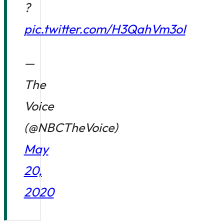
?
pic.twitter.com/H3QahVm3oI
—
The
Voice
(@NBCTheVoice)
May
20,
2020