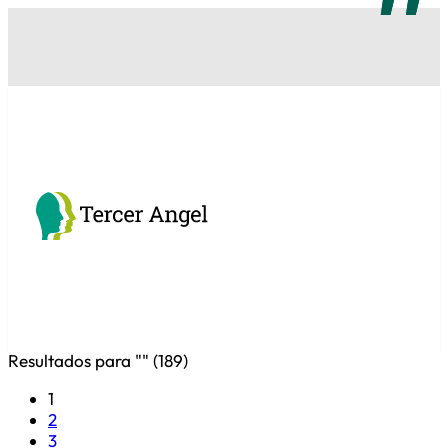
Resultados para "
" (
189
)
1
2
3