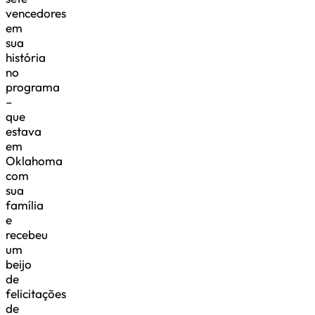
vencedores
em
sua
história
no
programa
–
que
estava
em
Oklahoma
com
sua
família
e
recebeu
um
beijo
de
felicitações
de