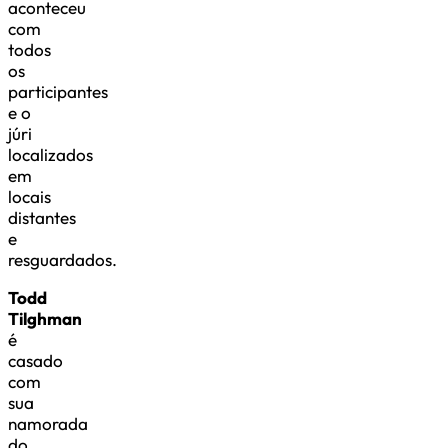
aconteceu
com
todos
os
participantes
e o
júri
localizados
em
locais
distantes
e
resguardados.
Todd
Tilghman
é
casado
com
sua
namorada
do