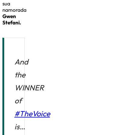
sua
namorada
Gwen
Stefani.
And
the
WINNER
of
#TheVoice
is…