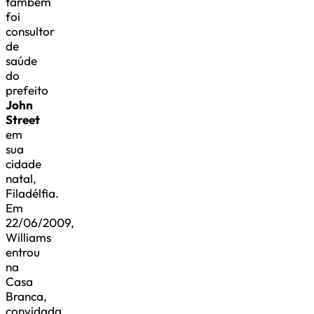
também
foi
consultor
de
saúde
do
prefeito
John
Street
em
sua
cidade
natal,
Filadélfia.
Em
22/06/2009,
Williams
entrou
na
Casa
Branca,
convidada