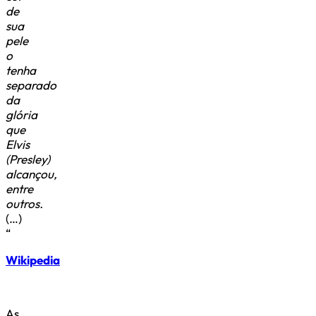
de
sua
pele
o
tenha
separado
da
glória
que
Elvis
(Presley)
alcançou,
entre
outros.
(…)
“
Wikipedia
As