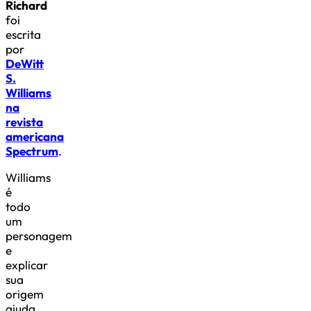
Richard
foi
escrita
por
DeWitt
S.
Williams
na
revista
americana
Spectrum
.
Williams
é
todo
um
personagem
e
explicar
sua
origem
ajuda