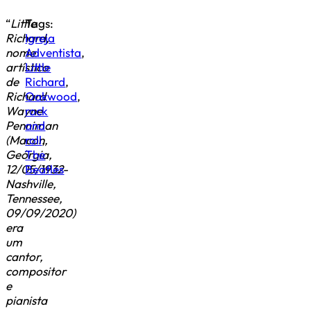
“
Little
Tags:
Richard,
Igreja
nome
Adventista
,
artístico
Little
de
Richard
,
Richard
Oakwood
,
Wayne
rock
Penniman
and
(Macon,
roll
,
Geórgia,
The
12/05/1932-
Beatles
Nashville,
Tennessee,
09/09/2020)
era
um
cantor,
compositor
e
pianista