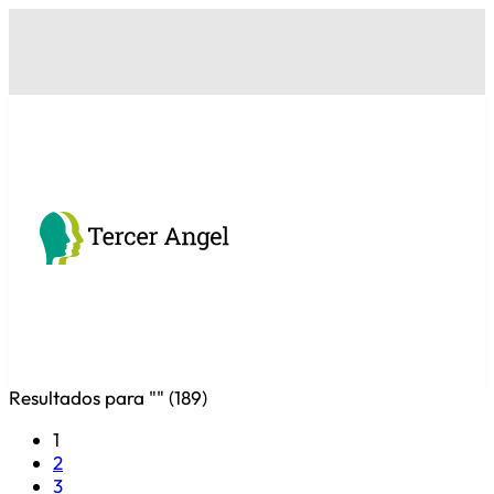
Resultados para "
" (
189
)
1
2
3