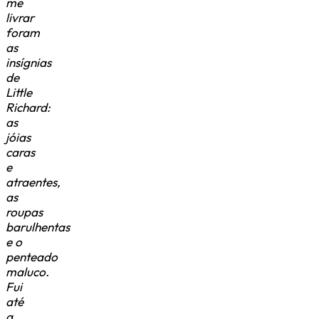
me
livrar
foram
as
insígnias
de
Little
Richard:
as
jóias
caras
e
atraentes,
as
roupas
barulhentas
e o
penteado
maluco.
Fui
até
a