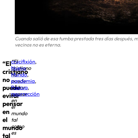
Cuando salió de esa tumba prestada tres días después, ma
vecinos no es eterna.
“El
crucifixión
,
“El
cristiano
Nuevo
cristiano
no
Mundo
,
no
puede
pandemia
,
puede
evitar
Pascua
,
pensar
resurrección
evitar
en
pensar
el
en
mundo
el
tal
como
mundo
es
tal