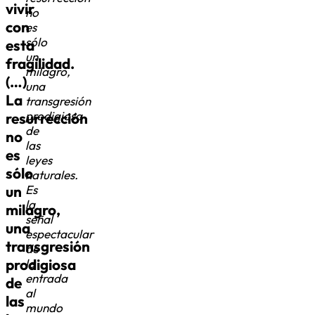
vivir
no
con
es
sólo
esta
un
fragilidad.
milagro,
(…)
una
La
transgresión
prodigiosa
resurrección
de
no
las
es
leyes
sólo
naturales.
un
Es
la
milagro,
señal
una
espectacular
transgresión
de
prodigiosa
la
entrada
de
al
las
mundo