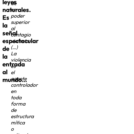
leyes
de
naturales.
un
poder
Es
superior
la
al
señal
contagio
espectacular
violento.
(…)
de
La
la
violencia
entrada
es
al
el
agente
mundo…
controlador
en
toda
forma
de
estructura
mítica
o