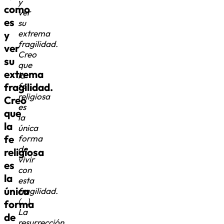
y
como
ver
es
su
extrema
y
fragilidad.
ver
Creo
su
que
extrema
la
fragilidad.
fe
religiosa
Creo
es
que
la
la
única
fe
forma
de
religiosa
vivir
es
con
la
esta
única
fragilidad.
(…)
forma
La
de
resurrección