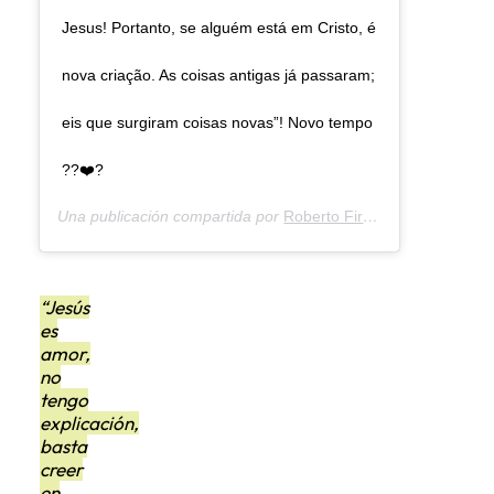
Jesus! Portanto, se alguém está em Cristo, é
nova criação. As coisas antigas já passaram;
eis que surgiram coisas novas”! Novo tempo
??❤️?
Una publicación compartida por
Roberto Firmino
(@roberto_fi
“Jesús
es
amor,
no
tengo
explicación,
basta
creer
en