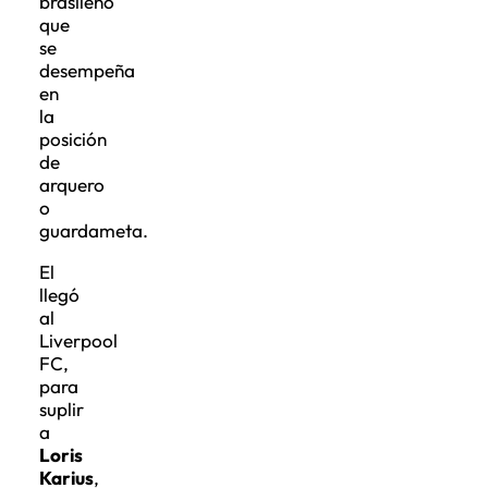
brasileño
que
se
desempeña
en
la
posición
de
arquero
o
guardameta.
El
llegó
al
Liverpool
FC,
para
suplir
a
Loris
Karius
,