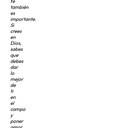
fe
también
es
importante.
Si
crees
en
Dios,
sabes
que
debes
dar
lo
mejor
de
ti
en
el
campo
y
poner
amor