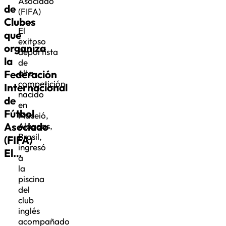
Asociado
de
(FIFA)
Clubes
El
que
exitoso
organiza
deportista
la
de
Federación
alta
competición
Internacional
nacido
de
en
Fútbol
Maceió,
Asociado
Alagoas,
Brasil,
(FIFA)
ingresó
El…
a
la
piscina
del
club
inglés
acompañado