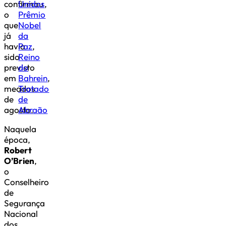
confirmou
Unidos
,
o
Prêmio
que
Nobel
já
da
havia
Paz
,
sido
Reino
previsto
do
em
Bahrein
,
meados
Tratado
de
de
agosto.
Abraão
Naquela
época,
Robert
O’Brien
,
o
Conselheiro
de
Segurança
Nacional
dos