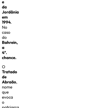
e
da
Jordânia
em
1994
.
No
caso
do
Bahrein,
a
4ª.
chance.
O
Tratado
de
Abraão
,
nome
que
evoca
o
patriarca