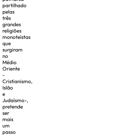
partilhado
pelas
três
grandes
religiões
monoteístas
que
surgiram
no
Médio
Oriente
-
Cristianismo,
Islão
e
Judaísmo-,
pretende
ser
mais
um
passo