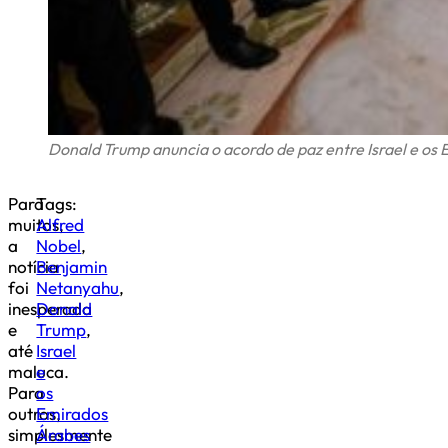
Donald Trump anuncia o acordo de paz entre Israel e os
Para
Tags:
muitos,
Alfred
a
Nobel
,
notícia
Benjamin
foi
Netanyahu
,
inesperada
Donald
e
Trump
,
até
Israel
maluca.
e
Para
os
outros,
Emirados
simplesmente
Árabes