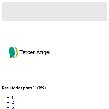
Resultados para "
" (
189
)
1
2
3