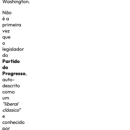
Washington.
Não
é a
primeira
vez
que
o
legislador
do
Partido
do
Progresso
,
auto-
descrito
como
um
“liberal
clássico
”
e
conhecido
por