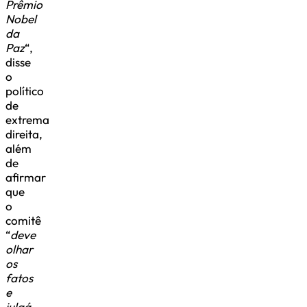
Prêmio
Nobel
da
Paz
“,
disse
o
político
de
extrema
direita,
além
de
afirmar
que
o
comitê
“
deve
olhar
os
fatos
e
julgá-