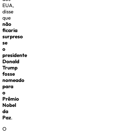
EUA,
disse
que
não
ficaria
surpreso
se
o
presidente
Donald
Trump
fosse
nomeado
para
o
Prêmio
Nobel
da
Paz
.
O