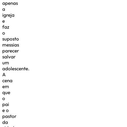
apenas
a
igreja
e
faz
o
suposto
messias
parecer
salvar
um
adolescente.
A
cena
em
que
o
pai
e o
pastor
da