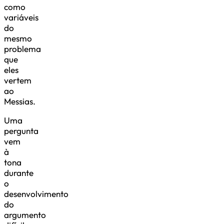
como
variáveis
​​do
mesmo
problema
que
eles
vertem
ao
Messias.
Uma
pergunta
vem
à
tona
durante
o
desenvolvimento
do
argumento