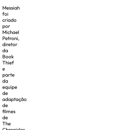
Messiah
foi
criado
por
Michael
Petroni,
diretor
da
Book
Thief
e
parte
da
equipe
de
adaptação
de
filmes
de
The
Chronicles