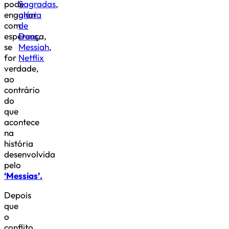
pode
Sagradas
,
enganar
glória
com
de
esperança,
Deus
,
se
Messiah
,
for
Netflix
verdade,
ao
contrário
do
que
acontece
na
história
desenvolvida
pelo
‘Messias’.
Depois
que
o
conflito