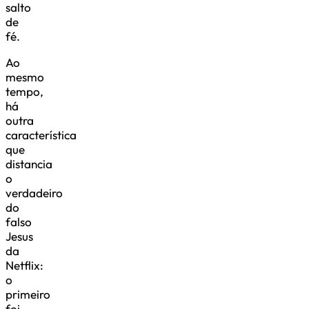
salto
de
fé.
Ao
mesmo
tempo,
há
outra
característica
que
distancia
o
verdadeiro
do
falso
Jesus
da
Netflix:
o
primeiro
foi