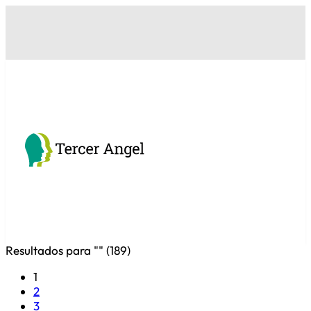
Resultados para "
" (
189
)
1
2
3