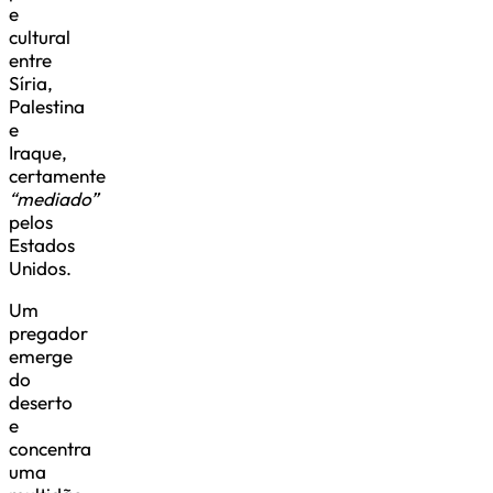
e
cultural
entre
Síria,
Palestina
e
Iraque,
certamente
“mediado”
pelos
Estados
Unidos.
Um
pregador
emerge
do
deserto
e
concentra
uma