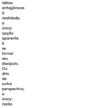
idéias
antagônicas
à
realidade,
a
única
opção
aparente
é
se
tornar
seu
discípulo.
Ou
dito
de
outra
perspectiva,
a
única
razão