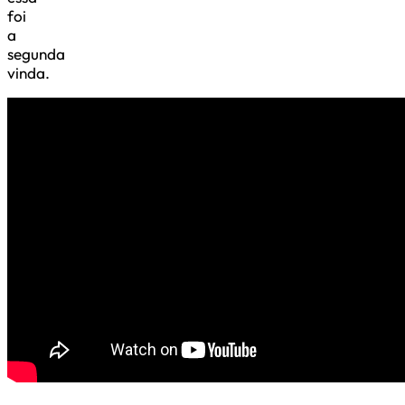
foi
a
segunda
vinda.