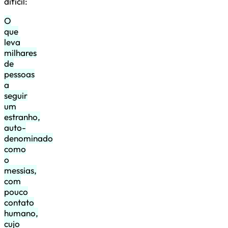
difícil:
O
que
leva
milhares
de
pessoas
a
seguir
um
estranho,
auto-
denominado
como
o
messias,
com
pouco
contato
humano,
cujo