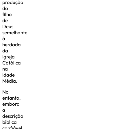
produção
do
filho
de
Deus
semelhante
à
herdada
da
Igreja
Católica
na
Idade
Média.
No
entanto,
embora
a
descrição
bíblica
confiável