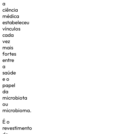
a
ciência
médica
estabeleceu
vínculos
cada
vez
mais
fortes
entre
a
saúde
e o
papel
da
microbiota
ou
microbioma.
É o
revestimento