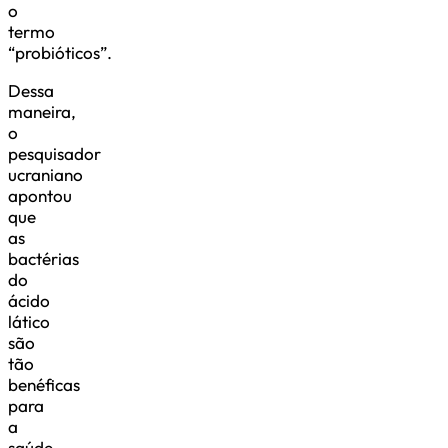
o
termo
“probióticos”.
Dessa
maneira,
o
pesquisador
ucraniano
apontou
que
as
bactérias
do
ácido
lático
são
tão
benéficas
para
a
saúde