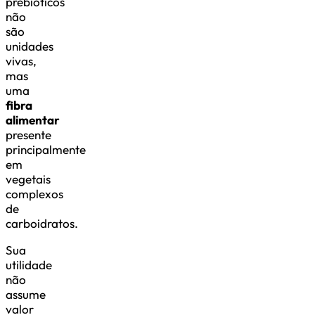
prebióticos
não
são
unidades
vivas,
mas
uma
fibra
alimentar
presente
principalmente
em
vegetais
complexos
de
carboidratos.
Sua
utilidade
não
assume
valor