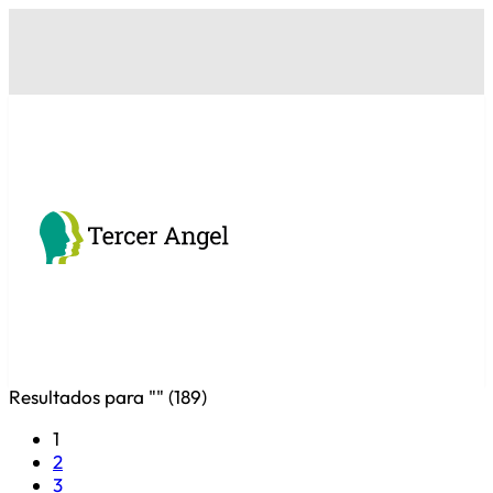
Resultados para "
" (
189
)
1
2
3