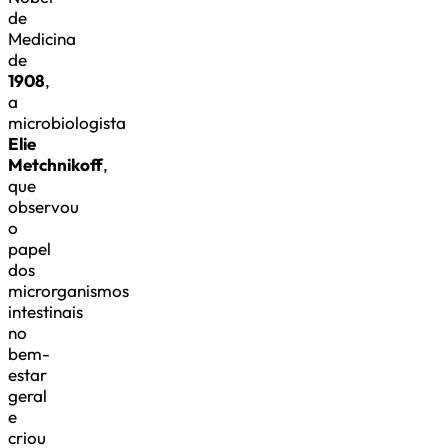
de
Medicina
de
1908
,
a
microbiologista
Elie
Metchnikoff
,
que
observou
o
papel
dos
microrganismos
intestinais
no
bem-
estar
geral
e
criou