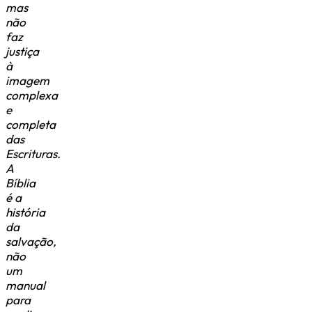
mas
não
faz
justiça
à
imagem
complexa
e
completa
das
Escrituras.
A
Bíblia
é a
história
da
salvação,
não
um
manual
para