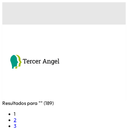
Resultados para "
" (
189
)
1
2
3