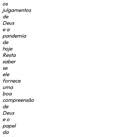
os
julgamentos
de
Deus
e a
pandemia
de
hoje
Resta
saber
se
ele
fornece
uma
boa
compreensão
de
Deus
e o
papel
da