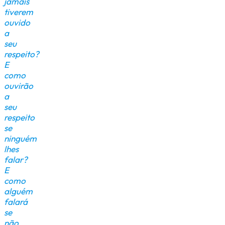
jamais
tiverem
ouvido
a
seu
respeito?
E
como
ouvirão
a
seu
respeito
se
ninguém
lhes
falar?
E
como
alguém
falará
se
não