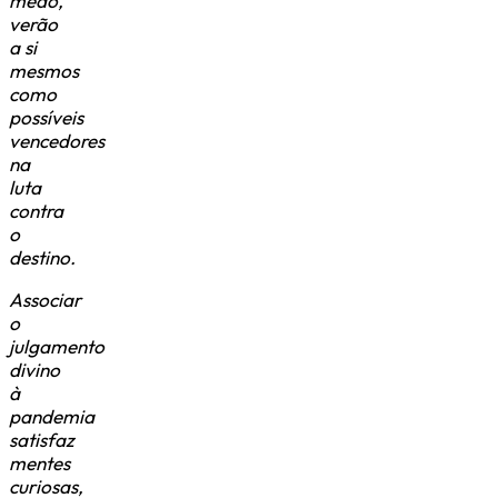
medo,
verão
a si
mesmos
como
possíveis
vencedores
na
luta
contra
o
destino.
Associar
o
julgamento
divino
à
pandemia
satisfaz
mentes
curiosas,