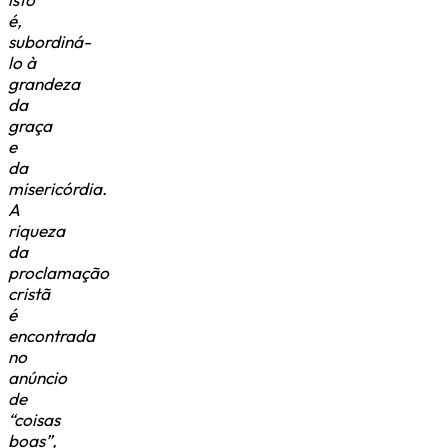
é,
subordiná-
lo à
grandeza
da
graça
e
da
misericórdia.
A
riqueza
da
proclamação
cristã
é
encontrada
no
anúncio
de
“coisas
boas”,