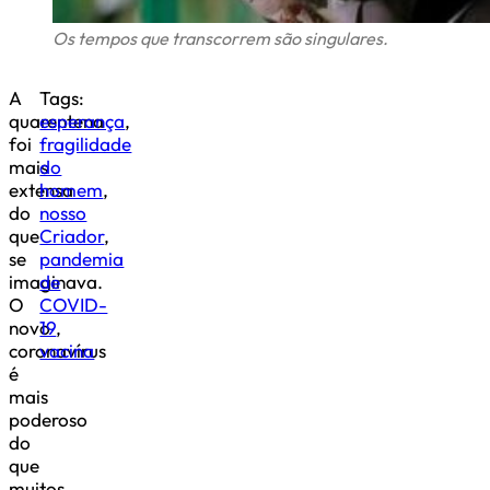
Os tempos que transcorrem são singulares.
A
Tags:
quarentena
esperança
,
foi
fragilidade
mais
do
extensa
homem
,
do
nosso
que
Criador
,
se
pandemia
imaginava.
de
O
COVID-
novo
19
,
coronavírus
vacina
é
mais
poderoso
do
que
muitos