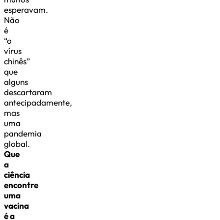
esperavam.
Não
é
“o
vírus
chinês”
que
alguns
descartaram
antecipadamente,
mas
uma
pandemia
global.
Que
a
ciência
encontre
uma
vacina
é a