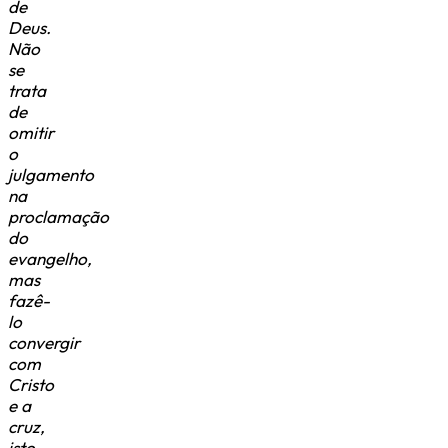
de
Deus.
Não
se
trata
de
omitir
o
julgamento
na
proclamação
do
evangelho,
mas
fazê-
lo
convergir
com
Cristo
e a
cruz,
isto