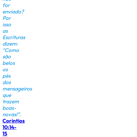
for
enviado?
Por
isso
as
Escrituras
dizem:
“Como
são
belos
os
pés
dos
mensageiros
que
trazem
boas-
novas!”
.
Corintios
10:14-
15