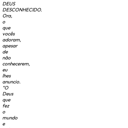
DEUS
DESCONHECIDO.
Ora,
o
que
vocês
adoram,
apesar
de
não
conhecerem,
eu
lhes
anuncio.
“O
Deus
que
fez
o
mundo
e