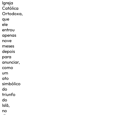
Igreja
Católica
Ortodoxa,
que
ele
entrou
apenas
nove
meses
depois
para
anunciar,
como
um
ato
simbólico
do
triunfo
do
Islã,
no