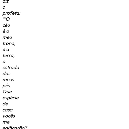
diz
o
profeta:
“‘O
céu
é o
meu
trono,
e a
terra,
o
estrado
dos
meus
pés.
Que
espécie
de
casa
vocês
me
edificarão?