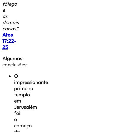
fôlego
e
as
demais
coisas
.”
Atos
17:22-
25
Algumas
conclusões:
O
impressionante
primeiro
templo
em
Jerusalém
foi
o
começo
do