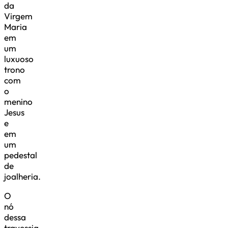
da
Virgem
Maria
em
um
luxuoso
trono
com
o
menino
Jesus
e
em
um
pedestal
de
joalheria.
O
nó
dessa
travessia