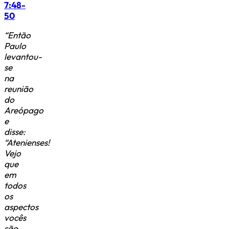
7:48-
50
“Então
Paulo
levantou-
se
na
reunião
do
Areópago
e
disse:
“Atenienses!
Vejo
que
em
todos
os
aspectos
vocês
são