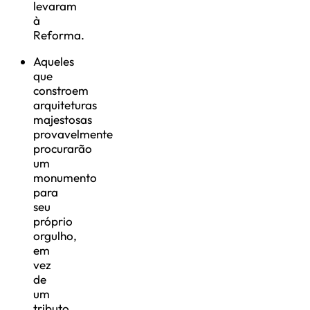
levaram
à
Reforma.
Aqueles
que
constroem
arquiteturas
majestosas
provavelmente
procurarão
um
monumento
para
seu
próprio
orgulho,
em
vez
de
um
tributo