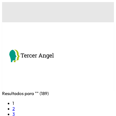
Resultados para "
" (
189
)
1
2
3