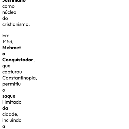
como
núcleo
do
cristianismo.
Em
1453,
Mehmet
o
Conquistador
,
que
capturou
Constantinopla,
permitiu
o
saque
ilimitado
da
cidade,
incluindo
a