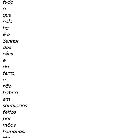
tudo
o
que
nele
há
é o
Senhor
dos
céus
e
da
terra,
e
não
habita
em
santuários
feitos
por
mãos
humanas.
Ele