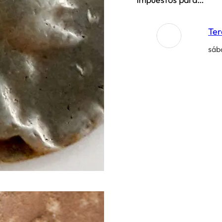
Ter
sáb