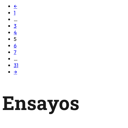
←
1
…
3
4
5
6
7
…
31
→
Ensayos