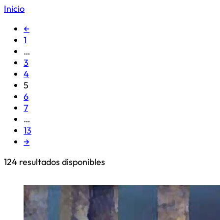
Inicio
←
1
…
3
4
5
6
7
…
13
→
124
resultados disponibles