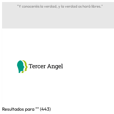
"Y conoceréis la verdad, y la verdad os hará libres."
Resultados para "
" (
443
)