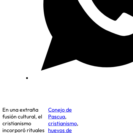
En una extraña
Conejo de
fusión cultural, el
Pascua
,
cristianismo
cristianismo
,
incorporó rituales
huevos de