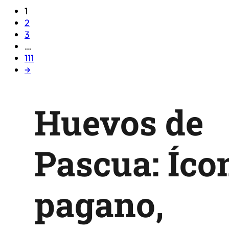
1
2
3
…
111
→
Huevos de
Pascua: Íco
pagano,